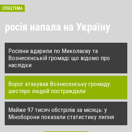
СПЕЦТЕМА
росія напала на Україну
Росіяни вдарили по Миколаєву та
Вознесенській громаді: що відомо про
наслідки
Ворог атакував Вознесенську громаду:
шестеро людей постраждали
Майже 97 тисяч обстрілів за місяць: у
Міноборони показали статистику липня