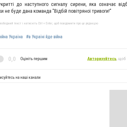
критті до наступного сигналу сирени, яка означає відб
ки не буде дана команда "Відбій повітряної тривоги!"
бхідний текст і натисніть Ctrl + Enter, щоб повідомити про це редакцію
війна Україна
#в Україні йде війна
0,0
Оцініть першим
Авторизуйтесь
, щоб
исуйтесь на наші канали