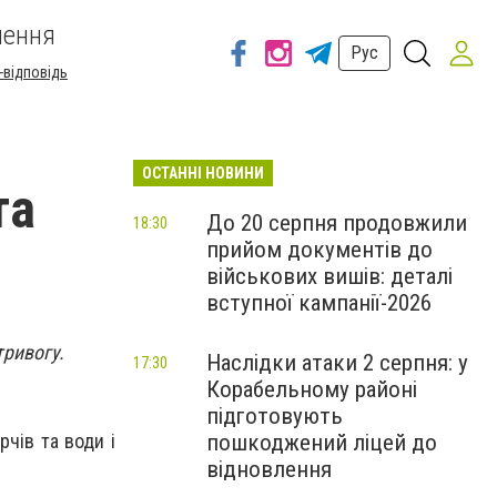
шення
Рус
-відповідь
ОСТАННІ НОВИНИ
та
До 20 серпня продовжили
18:30
прийом документів до
військових вишів: деталі
вступної кампанії-2026
тривогу.
Наслідки атаки 2 серпня: у
17:30
Корабельному районі
підготовують
пошкоджений ліцей до
рчів та води і
відновлення