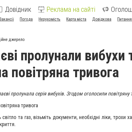
Довідник
Реклама на сайті
Оголо
Вакансії
Погода
Нерухомість
Карта міста
Довідкова
Питання
ійне джерело
єві пролунали вибухи 
а повітряна тривога
лаєві пролунала серія вибухів. Згодом оголосили повітряну 
овітряна тривога
світло та газ, візьміть документи, необхідні ліки, трохи ха
криття.