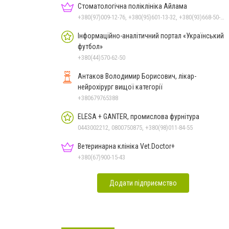
Стоматологічна поліклініка Айлама
+380(97)009-12-76, +380(95)601-13-32, +380(93)668-50-62, +380(51)259-06-88
Інформаційно-аналітичний портал «Український
футбол»
+380(44)570-62-50
Антаков Володимир Борисович, лікар-
нейрохірург вищої категорії
+380679765388
ELESA + GANTER, промислова фурнітура
0443002212, 0800750875, +380(98)011-84-55
Ветеринарна клініка Vet.Doctor+
+380(67)900-15-43
Додати підприємство