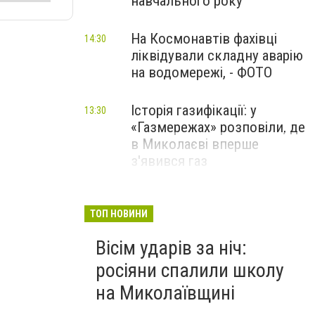
навчального року
На Космонавтів фахівці
14:30
ліквідували складну аварію
на водомережі, - ФОТО
Історія газифікації: у
13:30
«Газмережах» розповіли, де
в Миколаєві вперше
з'явився газ
Літній відпочинок у
13:00
Миколаєві 2026: шукаємо
ТОП НОВИНИ
нові враження та
Вісім ударів за ніч:
перезавантаження
росіяни спалили школу
ПАРТНЕРСЬКИЙ СПЕЦПРОЄКТ
на Миколаївщині