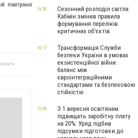
ій повітряної
Сезонний розподіл світла:
16:30
Кабмін змінив правила
формування переліків
критичних об'єктів
Трансформація Служби
16:17
безпеки України в умовах
екзистенційної війни:
 оцінити
баланс між
євроінтеграційними
стандартами та безпековою
стійкістю
З 1 вересня освітянам
15:30
підвищать заробітну плату
на 20%: Уряд підбив
підсумки підготовки до