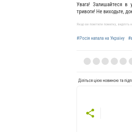
Увага! Залишайтеся в у
тривоги! Не виходьте, до
Якщо ви помітили помилку, виділіть нео
#Росія напала на Україну
#
Діліться цією новиною та підп