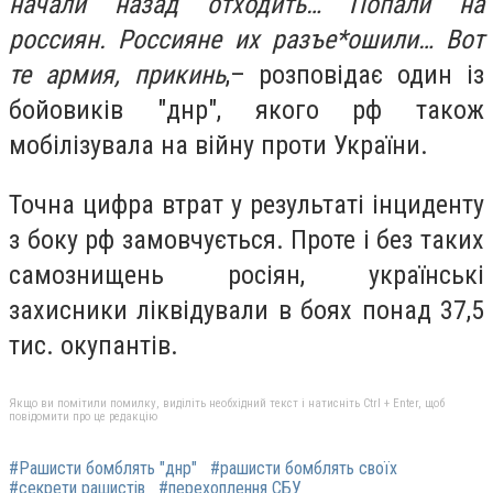
начали назад отходить… Попали на
россиян. Россияне их разъе*ошили… Вот
те армия, прикинь
,– розповідає один із
бойовиків "днр", якого рф також
мобілізувала на війну проти України.
Точна цифра втрат у результаті інциденту
з боку рф замовчується. Проте і без таких
самознищень росіян, українські
захисники ліквідували в боях понад 37,5
тис. окупантів.
Якщо ви помітили помилку, виділіть необхідний текст і натисніть Ctrl + Enter, щоб
повідомити про це редакцію
#Рашисти бомблять "днр"
#рашисти бомблять своїх
#секрети рашистів
#перехоплення СБУ