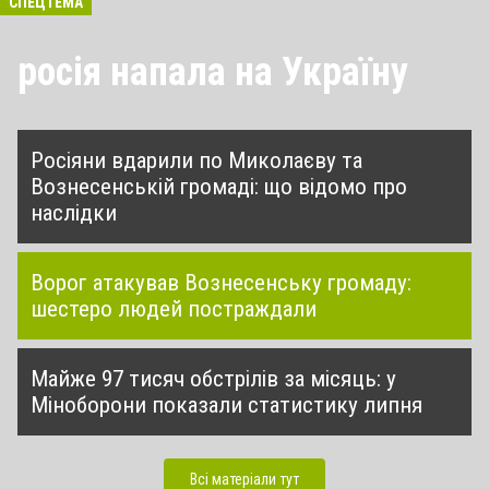
СПЕЦТЕМА
росія напала на Україну
Росіяни вдарили по Миколаєву та
Вознесенській громаді: що відомо про
наслідки
Ворог атакував Вознесенську громаду:
шестеро людей постраждали
Майже 97 тисяч обстрілів за місяць: у
Міноборони показали статистику липня
Всі матеріали тут