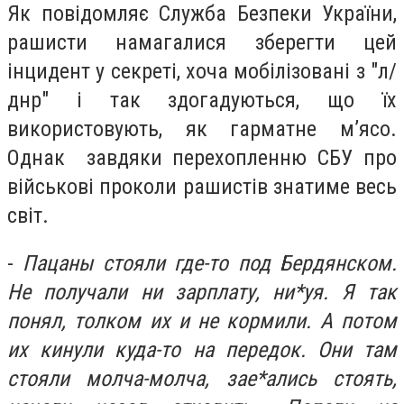
Як повідомляє Служба Безпеки України,
рашисти намагалися зберегти цей
інцидент у секреті, хоча мобілізовані з "л/
днр" і так здогадуються, що їх
використовують, як гарматне м’ясо.
Однак завдяки перехопленню СБУ про
військові проколи рашистів знатиме весь
світ.
-
Пацаны стояли где-то под Бердянском.
Не получали ни зарплату, ни*уя. Я так
понял, толком их и не кормили. А потом
их кинули куда-то на передок. Они там
стояли молча-молча, зае*ались стоять,