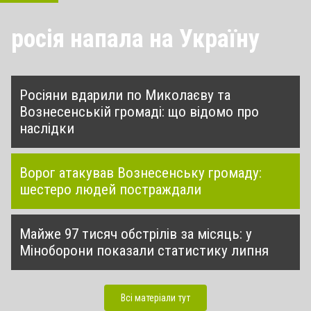
росія напала на Україну
Росіяни вдарили по Миколаєву та
Вознесенській громаді: що відомо про
наслідки
Ворог атакував Вознесенську громаду:
шестеро людей постраждали
Майже 97 тисяч обстрілів за місяць: у
Міноборони показали статистику липня
Всі матеріали тут