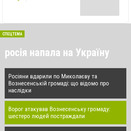
СПЕЦТЕМА
росія напала на Україну
Росіяни вдарили по Миколаєву та
Вознесенській громаді: що відомо про
наслідки
Ворог атакував Вознесенську громаду:
шестеро людей постраждали