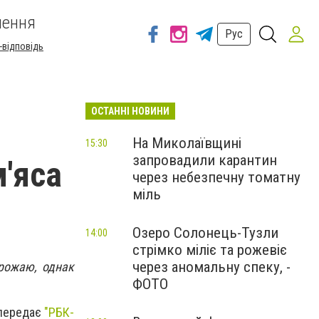
шення
Рус
-відповідь
ОСТАННІ НОВИНИ
На Миколаївщині
15:30
запровадили карантин
'яса
через небезпечну томатну
міль
Озеро Солонець-Тузли
14:00
стрімко міліє та рожевіє
через аномальну спеку, -
врожаю, однак
ФОТО
 передає
"РБК-