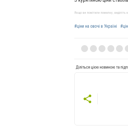
Якщо ви помітили помилку, виділіть нео
#ціни на овочі в Україні
#цін
Діліться цією новиною та підп