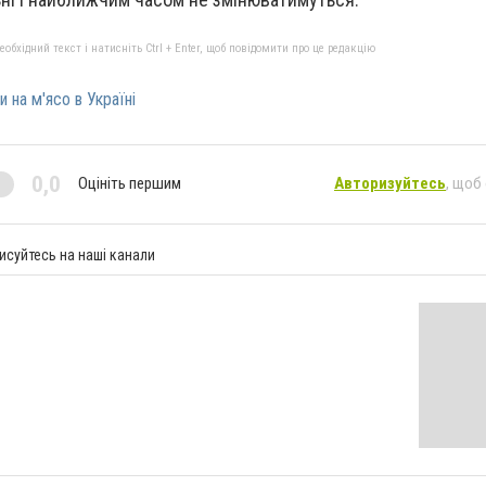
бхідний текст і натисніть Ctrl + Enter, щоб повідомити про це редакцію
и на м'ясо в Україні
0,0
Оцініть першим
Авторизуйтесь
, щоб
исуйтесь на наші канали