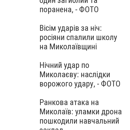
один загиблий та
поранена, - ФОТО
Вісім ударів за ніч:
росіяни спалили школу
на Миколаївщині
Нічний удар по
Миколаєву: наслідки
ворожого удару, - ФОТО
Ранкова атака на
Миколаїв: уламки дрона
пошкодили навчальний