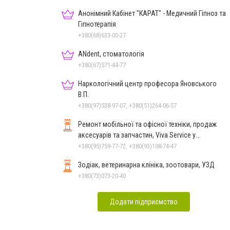
Анонімний Кабінет "КАРАТ" - Медичний Гіпноз та
Гіпнотерапія
+380(68)633-00-27
ANdent, стоматологія
+380(67)571-44-77
Наркологічний центр професора Яновського
В.П.
+380(97)538-97-07, +380(51)264-06-57
Ремонт мобільної та офісної техніки, продаж
аксесуарів та запчастин, Viva Service у
Миколаєві
+380(95)759-77-72, +380(93)108-74-47
Зодіак, ветеринарна клініка, зоотовари, УЗД
+380(73)073-20-40
Додати підприємство