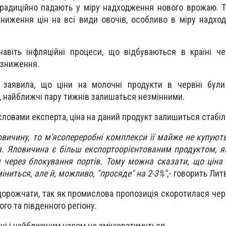
традиційно падають у міру надходження нового врожаю. 
зниження цін на всі види овочів, особливо в міру надхо
авіть інфляційні процеси, що відбуваються в країні че
 зниження.
 заявила, що ціни на молочні продукти в червні бул
м, найближчі пару тижнів залишаться незмінними.
 словами експерта, ціна на даний продукт залишиться стабі
вичину, то м'ясопереробні комплекси її майже не купують
ня. Яловичина є більш експортоорієнтованим продуктом, 
 через блокування портів. Тому можна сказати, що ціна
ниться, але й, можливо, "просяде" на 2-3%"
,- говорить Лит
орожчати, так як промислова пропозиція скоротилася чер
ого та південного регіону.
ьні і найближчим часом не змінюватимуться.