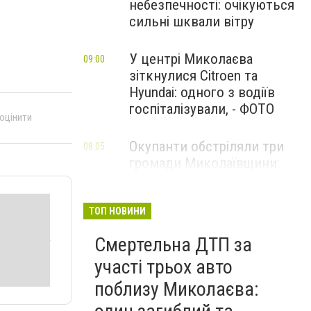
небезпечності: очікуються
сильні шквали вітру
У центрі Миколаєва
09:00
зіткнулися Citroen та
Hyundai: одного з водіїв
госпіталізували, - ФОТО
 оцінити
Окупанти обстріляли три
08:05
громади Миколаївщини:
поранено чоловіка та
пошкоджено АЗС і склади
ТОП НОВИНИ
Смертельна ДТП за
участі трьох авто
поблизу Миколаєва: