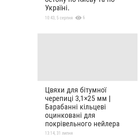
Україні.
6
10:43, 5 серпня
Цвяхи для бітумної
черепиці 3,1×25 мм |
Барабанні кільцеві
оцинковані для
покрівельного нейлера
13:14, 31 липня