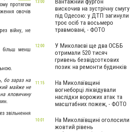
Вантажний фургон
13:00
Тому протягом
вискочив на зустрічну смугу
дження овочів
під Одесою: у ДТП загинули
троє осіб та восьмеро
травмовані, - ФОТО
рез війну, не
У Миколаєві ще два ОСББ
12:00
и більш менш
отримали 520 тисяч
гривень безвідсоткових
позик на ремонти будинків
льною.
, бо зараз на
На Миколаївщині
11:15
який майже не
вогнеборці ліквідували
 на яловичину
наслідки ворожих атак та
вин.
масштабних пожеж, - ФОТО
ез звільнення
На Миколаївщині оголосили
10:01
жовтий рівень