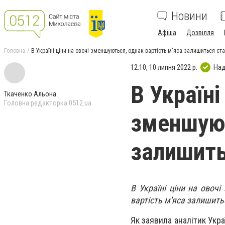
Новини
Афіша
Дозвілля
Головна
В Україні ціни на овочі зменшуються, однак вартість м'яса залишиться ст
12:10, 10 липня 2022 р.
Над
В Україні
Ткаченко Альона
Головна редакторка 0512.ua
зменшуют
залишить
В Україні ціни на овоч
вартість м'яса залишит
Як заявила аналітик Укр