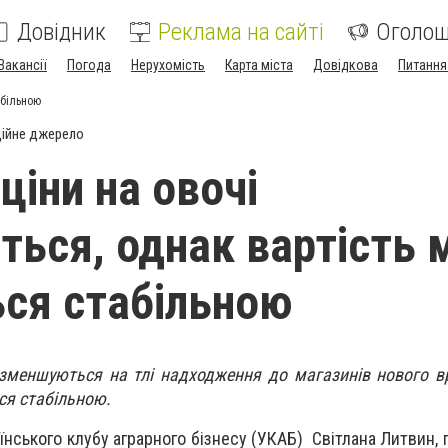
Довідник
Реклама на сайті
Оголо
Вакансії
Погода
Нерухомість
Карта міста
Довідкова
Питання
абільною
ійне джерело
 ціни на овочі
ься, однак вартість м
ся стабільною
і зменшуються на тлі надходження до магазинів нового 
ься стабільною.
аїнського клубу аграрного бізнесу (УКАБ) Світлана Литвин,