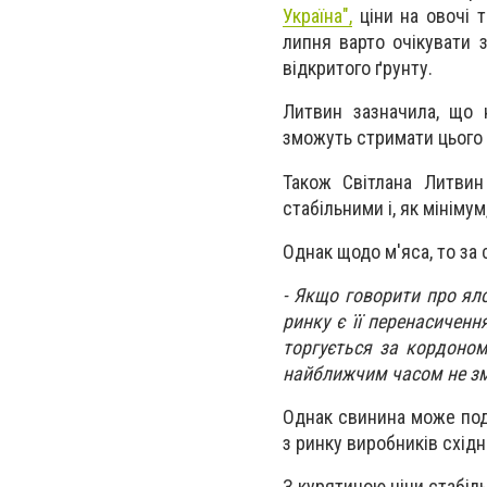
Україна",
ціни на овочі 
липня варто очікувати 
відкритого ґрунту.
Литвин зазначила, що н
зможуть стримати цього
Також Світлана Литвин
стабільними і, як мініму
Однак щодо м'яса, то за
- Якщо говорити про яло
ринку є її перенасичен
торгується за кордоном
найближчим часом не змі
Однак свинина може под
з ринку виробників східн
З курятиною ціни стабіл