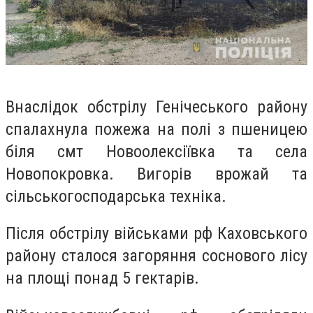
Внаслідок обстрілу Генічеського району
спалахнула пожежа на полі з пшеницею
біля смт Новоолексіївка та села
Новопокровка. Вигорів врожай та
сільськогосподарська техніка.
Після обстрілу військами рф Каховського
району сталося загоряння соснового лісу
на площі понад 5 гектарів.