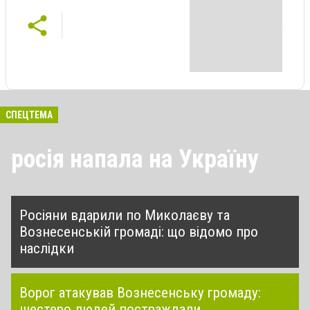
СПЕЦТЕМА
росія напала на Україну
Росіяни вдарили по Миколаєву та
Вознесенській громаді: що відомо про
наслідки
Ворог атакував Вознесенську громаду:
шестеро людей постраждали