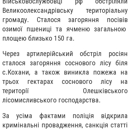
Військовослужбовці рф обстріляли
Великоолександрівську територіальну
громаду. Сталося загоряння посівів
озимої пшениці та ячменю загальною
площею близько 150 га.
Через артилерійський обстріл росіян
сталося загоряння соснового лісу біля
с.Кохани, а також виникла пожежа на
трьох гектарах соснового лісу на
території Олешківського
лісомисливського господарства.
За усіма фактами поліція відкрила
кримінальні провадження, санкція статті