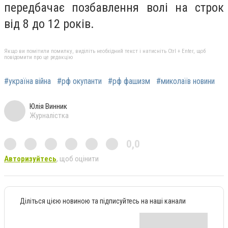
передбачає позбавлення волі на строк
від 8 до 12 років.
Якщо ви помітили помилку, виділіть необхідний текст і натисніть Ctrl + Enter, щоб
повідомити про це редакцію
#україна війна
#рф окупанти
#рф фашизм
#миколаїв новини
Юлія Винник
Журналістка
0,0
Авторизуйтесь
, щоб оцінити
Діліться цією новиною та підписуйтесь на наші канали