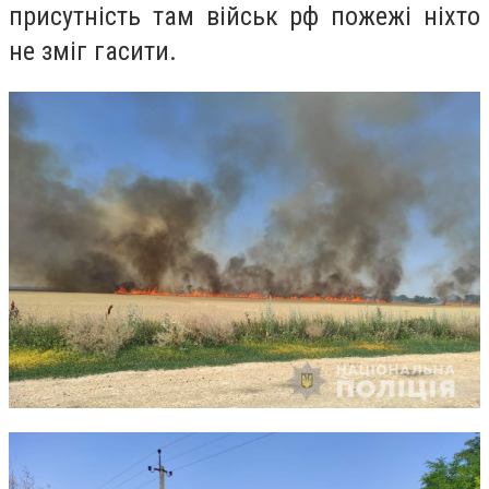
присутність там військ рф пожежі ніхто
не зміг гасити.