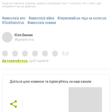
Якщо ви помітили помилку, виділіть необхідний текст і натисніть Ctrl + Enter, щоб
повідомити про це редакцію
#миколаїв впо
#миколаїв війна
#первомайськ піца на колесах
#Siobhanstrus
#миколаїв новини
Юлія Винник
Журналістка
0,0
Авторизуйтесь
, щоб оцінити
Діліться цією новиною та підписуйтесь на наші канали