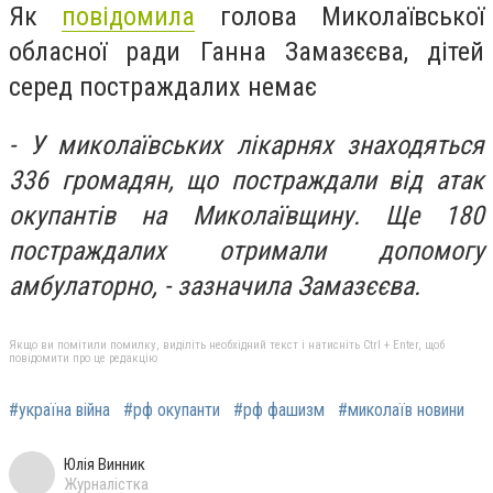
Як
повідомила
голова Миколаївської
обласної ради Ганна Замазєєва, дітей
серед постраждалих немає
- У миколаївських лікарнях знаходяться
336 громадян, що постраждали від атак
окупантів на Миколаївщину. Ще 180
постраждалих отримали допомогу
амбулаторно, - зазначила Замазєєва.
Якщо ви помітили помилку, виділіть необхідний текст і натисніть Ctrl + Enter, щоб
повідомити про це редакцію
#україна війна
#рф окупанти
#рф фашизм
#миколаїв новини
Юлія Винник
Журналістка