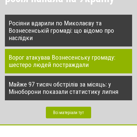
Росіяни вдарили по Миколаєву та
Вознесенській громаді: що відомо про
наслідки
Ворог атакував Вознесенську громаду:
шестеро людей постраждали
Майже 97 тисяч обстрілів за місяць: у
Міноборони показали статистику липня
Всі матеріали тут