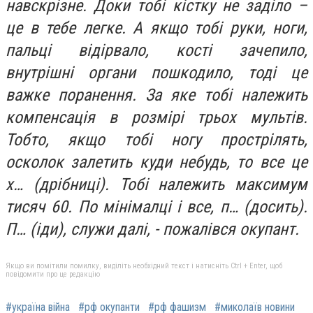
навскрізне. Доки тобі кістку не заділо –
це в тебе легке. А якщо тобі руки, ноги,
пальці відірвало, кості зачепило,
внутрішні органи пошкодило, тоді це
важке поранення. За яке тобі належить
компенсація в розмірі трьох мультів.
Тобто, якщо тобі ногу прострілять,
осколок залетить куди небудь, то все це
х… (дрібниці). Тобі належить максимум
тисяч 60. По мінімалці і все, п… (досить).
П… (іди), служи далі, - пожалівся окупант.
Якщо ви помітили помилку, виділіть необхідний текст і натисніть Ctrl + Enter, щоб
повідомити про це редакцію
#україна війна
#рф окупанти
#рф фашизм
#миколаїв новини