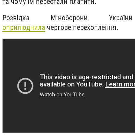
та чому їм перестали платити.
Розвідка Міноборони України
оприлюднила
чергове перехоплення.