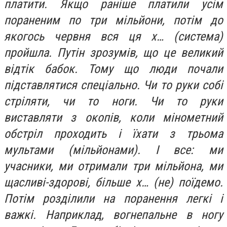
платити. Якщо раніше платили усім
пораненим по три мільйони, потім до
якогось червня вся ця х… (система)
пройшла. Путін зрозумів, що це великий
відтік бабок. Тому що люди почали
підставлятися спеціально. Чи то руки собі
стріляти, чи то ноги. Чи то руки
виставляти з окопів, коли мінометний
обстріл проходить і їхати з трьома
мультами (мільйонами). І все: ми
учасники, ми отримали три мільйона, ми
щасливі-здорові, більше х… (не) поїдемо.
Потім розділили на поранення легкі і
важкі. Наприклад, вогнепальне в ногу