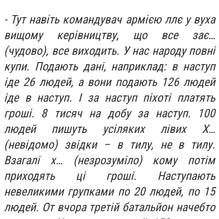
- Тут навіть командувач армією ллє у вуха
вищому керівництву, що все зає…
(чудово), все виходить. У нас народу повні
купи. Подають дані, наприклад: в наступ
іде 26 людей, а вони подають 126 людей
іде в наступ. І за наступ піхоті платять
гроші. 8 тисяч на добу за наступ. 100
людей пишуть усіляких лівих Х…
(невідомо) звідки – в тилу, не в тилу.
Взагалі х… (незрозуміло) кому потім
приходять ці гроші. Наступають
невеликими групками по 20 людей, по 15
людей. От вчора третій батальйон начебто