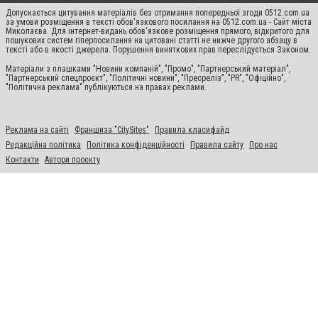
Допускається цитування матеріалів без отримання попередньої згоди 0512.com.ua
за умови розміщення в тексті обов'язкового посилання на 0512.com.ua - Сайт міста
Миколаєва. Для інтернет-видань обов'язкове розміщення прямого, відкритого для
пошукових систем гіперпосилання на цитовані статті не нижче другого абзацу в
тексті або в якості джерела. Порушення виняткових прав переслідується Законом.
Матеріали з плашками "Новини компаній", "Промо", "Партнерський матеріал",
"Партнерський спецпроєкт", "Політичні новини", "Пресреліз", "PR", "Офіційно",
"Політична реклама" публікуються на правах реклами.
Реклама на сайті
Франшиза "CitySites"
Правила класифайд
Редакційна політика
Політика конфіденційності
Правила сайту
Про нас
Контакти
Автори проєкту