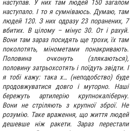
наступав. У них там людей 150 загалом
наступало. І то я сумніваюсь. Думаю, там
людей 120. З них одразу 23 поранених, 7
вбитих. В цілому – мінус 30. От і рахуй.
Вони там зараз посидять ще трохи, їх там
поколотять, мінометами понакривають.
Половина очконуть (злякаються),
половину затрьохсотять і поїдуть звідти. І
я тобі кажу: така х… (неподобство) буде
продовжуватися довго і муторно. Наші
бережуть артилерію крупнокаліберну.
Вони не стріляють з крупної зброї. Не
розумію. Таке враження, що життя людей
дешевше ніж ракети. Зараз перестали