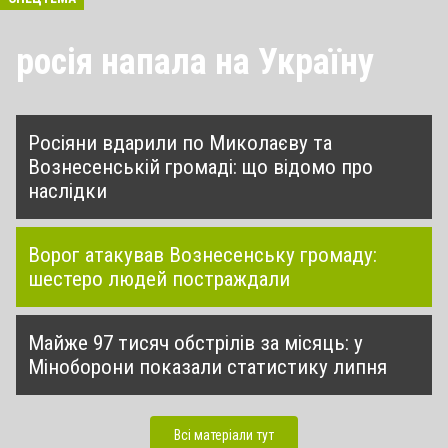
росія напала на Україну
Росіяни вдарили по Миколаєву та
Вознесенській громаді: що відомо про
наслідки
Ворог атакував Вознесенську громаду:
шестеро людей постраждали
Майже 97 тисяч обстрілів за місяць: у
Міноборони показали статистику липня
Всі матеріали тут