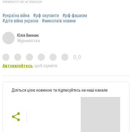
повідомити про це редакцію
#україна війна
#рф окупанти
#рф фашизм
#діти війна україна
#миколаїв новини
Юлія Винник
Журналістка
0,0
Авторизуйтесь
, щоб оцінити
Діліться цією новиною та підписуйтесь на наші канали