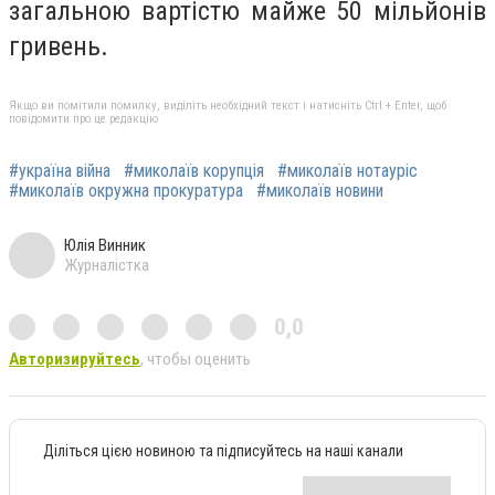
загальною вартістю майже 50 мільйонів
гривень.
Якщо ви помітили помилку, виділіть необхідний текст і натисніть Ctrl + Enter, щоб
повідомити про це редакцію
#україна війна
#миколаїв корупція
#миколаїв нотауріс
#миколаїв окружна прокуратура
#миколаїв новини
Юлія Винник
Журналістка
0,0
Авторизируйтесь
, чтобы оценить
Діліться цією новиною та підписуйтесь на наші канали