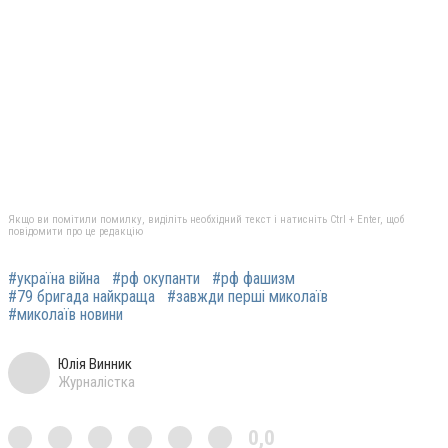
Якщо ви помітили помилку, виділіть необхідний текст і натисніть Ctrl + Enter, щоб
повідомити про це редакцію
#україна війна
#рф окупанти
#рф фашизм
#79 бригада найкраща
#завжди перші миколаїв
#миколаїв новини
Юлія Винник
Журналістка
0,0