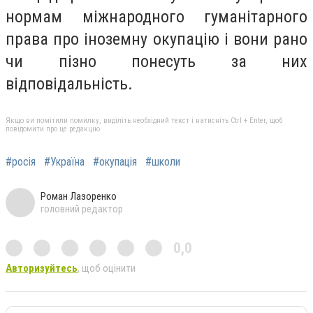
нормам міжнародного гуманітарного
права про іноземну окупацію і вони рано
чи пізно понесуть за них
відповідальність.
Якщо ви помітили помилку, виділіть необхідний текст і натисніть Ctrl + Enter, щоб
повідомити про це редакцію
#росія
#Україна
#окупація
#школи
Роман Лазоренко
головний редактор
0,0
Авторизуйтесь
, щоб оцінити