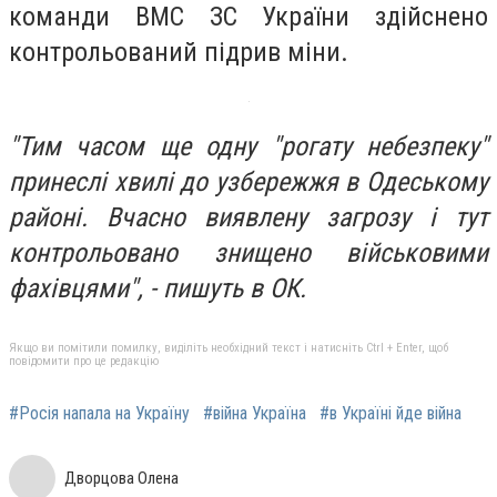
команди ВМС ЗС України здійснено
контрольований підрив міни.
"Тим часом ще одну "рогату небезпеку"
принеслі хвилі до узбережжя в Одеському
районі. Вчасно виявлену загрозу і тут
контрольовано знищено військовими
фахівцями", - пишуть в ОК.
Якщо ви помітили помилку, виділіть необхідний текст і натисніть Ctrl + Enter, щоб
повідомити про це редакцію
#Росія напала на Україну
#війна Україна
#в Україні йде війна
Дворцова Олена