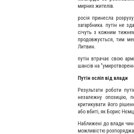
мирних жителів.
росія принесла розруху
загарбника. путін не зд
січуть з кожним тижнем
продовжується, тим м
Литвин.
путін втрачає свою армі
шансів на "умиротворенн
Путін осліп від влади
Результати роботи путі
незалежну опозицію, п
критикувати його рішенн
або вбиті, як Борис Нємц
Наближені до влади чино
можливістю розпоряджат