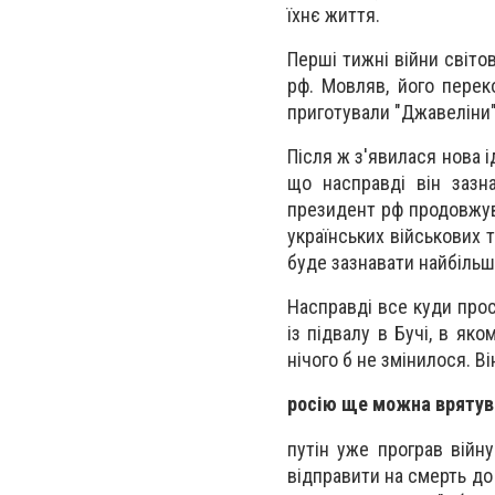
їхнє життя.
Перші тижні війни світо
рф. Мовляв, його переко
приготували "Джавеліни" 
Після ж з'явилася нова і
що насправді він зазна
президент рф продовжува
українських військових т
буде зазнавати найбільш
Насправді все куди прос
із підвалу в Бучі, в як
нічого б не змінилося. В
росію ще можна врятув
путін уже програв війн
відправити на смерть до 