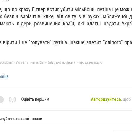
, що до краху Гітлер встиг убити мільйони. путіна ще мож
 є безліч варіантів: ключ від світу є в руках наближеної 
мають лідери розвинених країн, які здатні надати Укра
 вірити і не "годувати" путіна. Інакше апетит "сліпого" пр
бхідний текст і натисніть Ctrl + Enter, щоб повідомити про це редакцію
аїна
0,0
Оцініть першим
Авторизуйтесь
, щоб
исуйтесь на наші канали