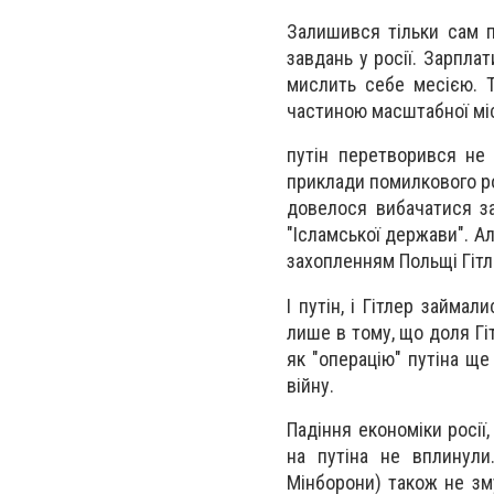
Залишився тільки сам п
завдань у росії. Зарплат
мислить себе месією. Та
частиною масштабної місі
путін перетворився не 
приклади помилкового ро
довелося вибачатися за 
"Ісламської держави". Ал
захопленням Польщі Гіт
І путін, і Гітлер займа
лише в тому, що доля Гіт
як "операцію" путіна ще
війну.
Падіння економіки росії,
на путіна не вплинули.
Мінборони) також не зму