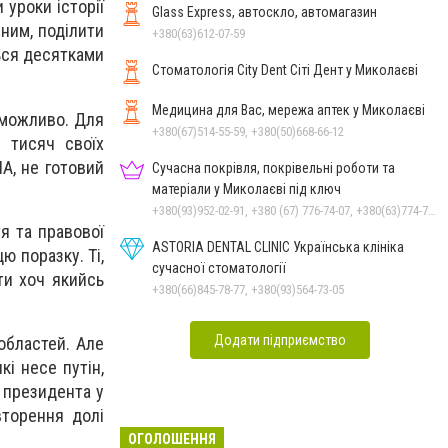
 уроки історії
Glass Express, автоскло, автомагазин
іним, поділити
+380(63)612-07-59
ться десятками
Стоматологія City Dent Сіті Дент у Миколаєві
Медицина для Вас, мережа аптек у Миколаєві
еможливо. Для
+380(67)514-55-59, +380(50)668-66-12
и тисяч своїх
А, не готовий
Сучасна покрівля, покрівельні роботи та
матеріали у Миколаєві під ключ
+380(93)952-02-91, +380 (67) 776-74-07, +380(63)774-77-47
тя та правової
ASTORIA DENTAL CLINIC Українська клініка
ю поразку. Ті,
сучасної стоматології
ти хоч якийсь
+380(66)845-78-77, +380(93)564-73-05
Додати підприємство
областей. Але
кі несе путін,
 президента у
вторення долі
ОГОЛОШЕННЯ