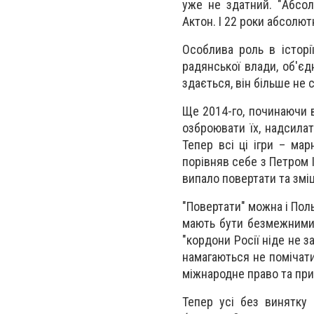
уже не здатний. "Абсо
Актон. І 22 роки абсолю
Особлива роль в історі
радянської влади, об'єдн
здається, він більше не 
Ще 2014-го, починаючи в
озброювати їх, надсилат
Тепер всі ці ігри – ма
порівняв себе з Петром I
випало повертати та змі
"Повертати" можна і Польщ
мають бути безмежними.
"кордони Росії ніде не з
намагаються не помічат
міжнародне право та при
Тепер усі без винятку