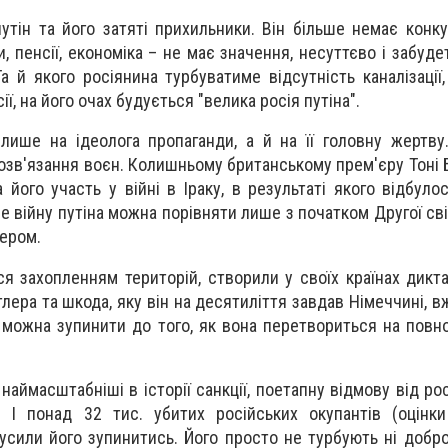
утін та його затяті прихильники. Він більше немає конку
и, пенсії, економіка – не має значення, несуттєво і забуде
 й якого росіянина турбуватиме відсутність каналізації,
ї, на його очах будується "велика росія путіна".
лише на ідеолога пропаганди, а й на її головну жертву.
зв'язання воєн. Колишньому британському прем'єру Тоні Б
його участь у війні в Іраку, в результаті якого відбуло
е війну путіна можна порівняти лише з початком Другої сві
лером.
лися захопленням територій, створили у своїх країнах дикт
лера та шкода, яку він на десятиліття завдав Німеччині, вж
 можна зупинити до того, як вона перетвориться на повно
 наймасштабніші в історії санкції, поетапну відмову від ро
 І понад 32 тис. убитих російських окупантів (оцінки
сили його зупинитись. Його просто не турбують ні доброб