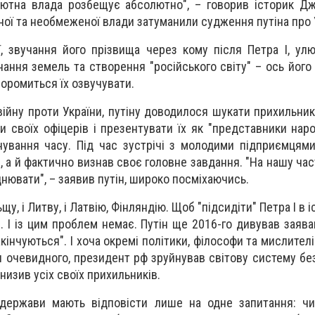
лютна влада розбещує абсолютно", – говорив історик Д
тної та необмеженої влади затуманили судження путіна про 
ї, звучання його прізвища через кому після Петра I, ул
ання земель та створення "російського світу" – ось його го
соромиться їх озвучувати.
ійну проти України, путіну доводилося шукати прихильникі
и своїх офіцерів і презентувати їх як "представники наро
рнування часу. Під час зустрічі з молодими підприємцям
, а й фактично визнав своє головне завдання. "На нашу час
цнювати", – заявив путін, широко посміхаючись.
у, і Литву, і Латвію, Фінляндію. Щоб "підсидіти" Петра I в і
 І із цим проблем немає. Путін ще 2016-го дивував заява
акінчуються". І хоча окремі політики, філософи та мислител
и очевидного, президент рф зруйнував світову систему бе
низив усіх своїх прихильників.
 держави мають відповісти лише на одне запитання: чи