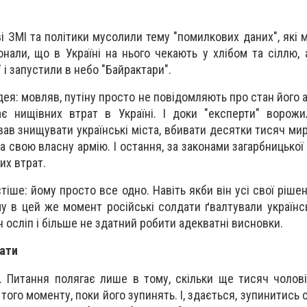
ві ЗМІ та політики мусолили тему "помилкових даних", які
нали, що в Україні на нього чекають у хлібом та сіллю, 
і запустили в небо "Байрактари".
дея: мовляв, путіну просто не повідомляють про стан його ар
є нищівних втрат в Україні. І доки "експерти" ворожи
в знищувати українські міста, вбивати десятки тисяч мирн
а свою власну армію. І остання, за законами загарбницької
их втрат.
тіше: йому просто все одно. Навіть якби він усі свої ріш
ому в цей же момент російські солдати ґвалтували українс
ін осліп і більше не здатний робити адекватні висновки.
ати
у. Питання полягає лише в тому, скільки ще тисяч чолові
того моменту, поки його зупинять. І, здається, зупинитись 