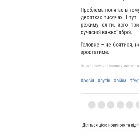
Проблема полягає в тому
десятках тисячах. І тут
режиму еліти, його три
сучасної важкої зброї.
Головне – не боятися, не
зростатиме.
Якщо ви помітили помилку, виділіть нео
#росія
#путін
#війна
#Укр
Діліться цією новиною та підп