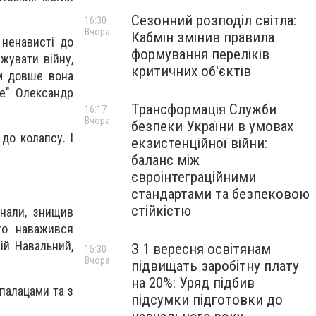
Сезонний розподіл світла:
16:30
Вчора
Кабмін змінив правила
 ненависті до
формування переліків
жувати війну,
критичних об'єктів
им довше вона
е" Олександр
Трансформація Служби
16:17
Вчора
безпеки України в умовах
до колапсу. І
екзистенційної війни:
баланс між
євроінтеграційними
стандартами та безпековою
стійкістю
анали, знищив
хто наважився
ій Навальний,
З 1 вересня освітянам
15:30
Вчора
підвищать заробітну плату
на 20%: Уряд підбив
палацами та з
підсумки підготовки до