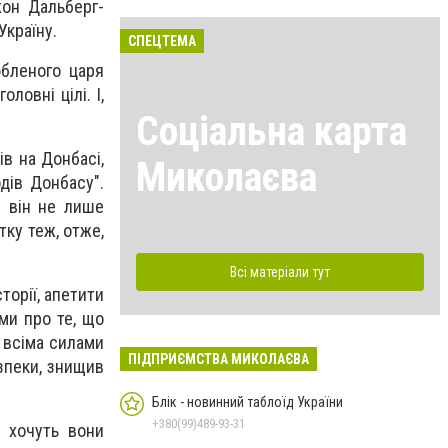
жон Дальберг-
Україну.
СПЕЦТЕМА
юбленого царя
ловні цілі. І,
Соціальна карта
в на Донбасі,
Миколаєва
дів Донбасу".
и він не лише
тку теж, отже,
Всі матеріали тут
сторії, апетити
ми про те, що
і всіма силами
ПІДПРИЄМСТВА МИКОЛАЄВА
зпеки, знищив
Блік - новинний таблоїд України
+380(99)489-93-31
 хочуть вони