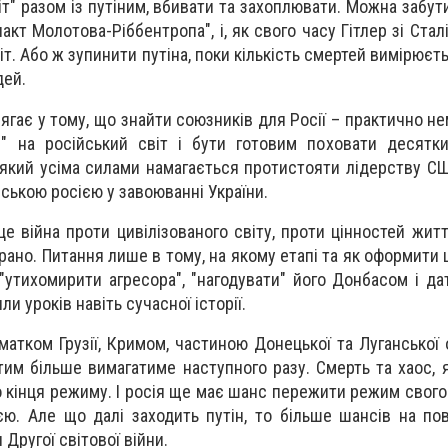
т" разом із путіним, вбивати та захоплювати. Можна забути
акт Молотова-Ріббентропа", і, як свого часу Гітлер зі Стал
іт. Або ж зупинити путіна, поки кількість смертей вимірює
дей.
ягає у тому, що знайти союзників для Росії – практично н
и" на російський світ і бути готовим поховати десятк
 який усіма силами намагається протистояти лідерству СШ
нською росією у завоюванні України.
 це війна проти цивілізованого світу, проти цінностей жит
рано. Питання лише в тому, на якому етапі та як оформити ц
"утихомирити агресора", "нагодувати" його Донбасом і да
и уроків навіть сучасної історії.
матком Грузії, Кримом, частиною Донецької та Луганської 
 тим більше вимагатиме наступного разу. Смерть та хаос, я
 кінця режиму. І росія ще має шанс пережити режим свого
ією. Але що далі заходить путін, то більше шансів на по
Другої світової війни.