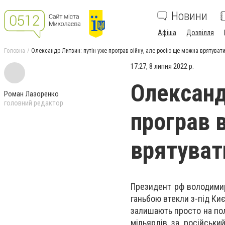
Новини
Афіша
Дозвілля
Головна
Олександр Литвин: путін уже програв війну, але росію ще можна врятуват
17:27, 8 липня 2022 р.
Олександ
Роман Лазоренко
головний редактор
програв 
врятуват
Президент рф володимир 
ганьбою втекли з-під Киє
залишають просто на по
мільярдів за російськи