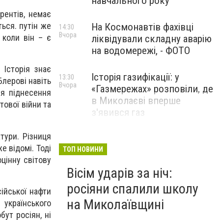
навчального року
рентів, немає
ться. путін же
На Космонавтів фахівці
14:30
Вчора
 коли він – є
ліквідували складну аварію
на водомережі, - ФОТО
 Історія знає
Історія газифікації: у
13:30
лерові навіть
Вчора
«Газмережах» розповіли, де
ся піднесення
в Миколаєві вперше
тової війни та
з'явився газ
атури. Різниця
Літній відпочинок у
13:00
е відомі. Тоді
Вчора
Миколаєві 2026: шукаємо
ТОП НОВИНИ
цінну світову
нові враження та
Вісім ударів за ніч:
перезавантаження
росіяни спалили школу
ПАРТНЕРСЬКИЙ СПЕЦПРОЄКТ
сійської нафти
на Миколаївщині
 українського
ут росіян, ні