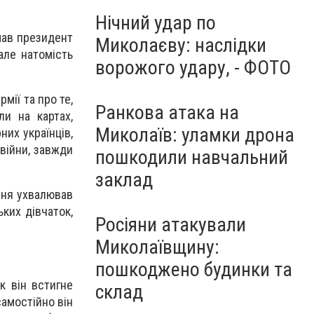
Нічний удар по
 мав президент
Миколаєву: наслідки
але натомість
ворожого удару, - ФОТО
мії та про те,
Ранкова атака на
ли на картах,
Миколаїв: уламки дрона
их українців,
 війни, завжди
пошкодили навчальний
заклад
ення ухвалював
ьких дівчаток,
Росіяни атакували
Миколаївщину:
пошкоджено будинки та
к він встигне
склад
самостійно він