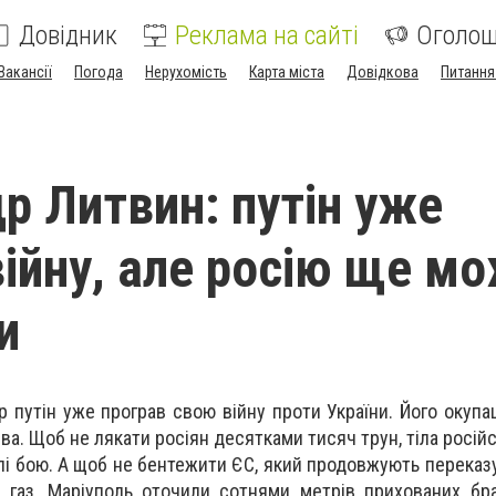
Довідник
Реклама на сайті
Оголо
Вакансії
Погода
Нерухомість
Карта міста
Довідкова
Питання
и
р Литвин: путін уже
війну, але росію ще м
и
путін уже програв свою війну проти України. Його окупаці
ва. Щоб не лякати росіян десятками тисяч трун, тіла росій
лі бою. А щоб не бентежити ЄС, який продовжують переказ
й газ, Маріуполь оточили сотнями метрів прихованих бр