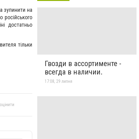
на зупинити на
до російського
їні достатньо
авителя тільки
Гвозди в ассортименте -
всегда в наличии.
17:08, 29 липня
 оцінити