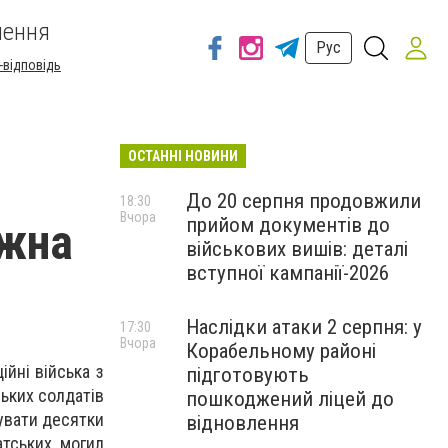
шення
Рус
-відповідь
ОСТАННІ НОВИНИ
До 20 серпня продовжили
18:30
Вчора
прийом документів до
ожна
військових вишів: деталі
вступної кампанії-2026
Наслідки атаки 2 серпня: у
17:30
Вчора
Корабельному районі
йні війська з
підготовують
ських солдатів
пошкоджений ліцей до
увати десятки
відновлення
атських могил