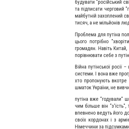
будувати "російський сві
та підписати черговий "п
майбутній захоплений св
тисяч, а не мільйонів лю
Проблема для путіна пол
цього потрібно "хворіт
громадян. Навіть Китай,
порівнювати себе з путі
Війна путінської росії –
системи. І вона вже прог
хто пропонують вкотре 
шматок України, не вивчил
путіна вже "годували" ш
чим більше він "з'їсть",
впевнено ведуть його до
своїх кордонах і з арм
Німеччини за підсумками 