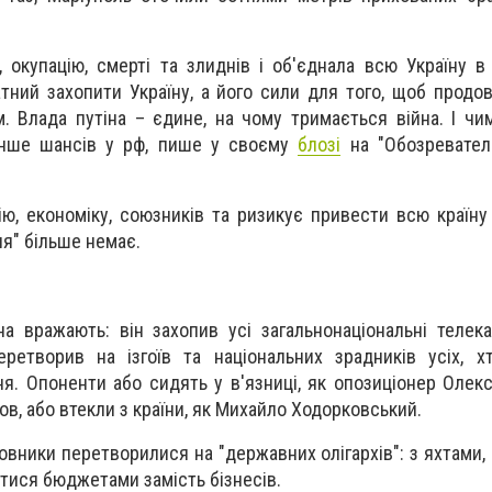
, окупацію, смерті та злиднів і об'єднала всю Україну в
атний захопити Україну, а його сили для того, щоб продов
. Влада путіна – єдине, на чому тримається війна. І ч
енше шансів у рф, пише у своєму
блозі
на "Обозревател
ю, економіку, союзників та ризикує привести всю країну 
я" більше немає.
на вражають: він захопив усі загальнонаціональні телек
еретворив на ізгоїв та національних зрадників усіх, 
я. Опоненти або сидять у в'язниці, як опозиціонер Олекс
ов, або втекли з країни, як Михайло Ходорковський.
вники перетворилися на "державних олігархів": з яхтами, 
ися бюджетами замість бізнесів.