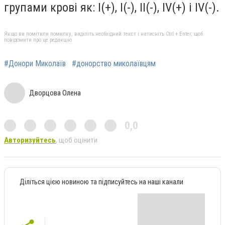
групами крові як: I(+), I(-), II(-), IV(+) і IV(-).
Якщо ви помітили помилку, виділіть необхідний текст і натисніть Ctrl + Enter, щоб
повідомити про це редакцію
#Донори Миколаїв
#донорство миколаївцям
Дворцова Олена
0,0
Авторизуйтесь
, щоб оцінити
Діліться цією новиною та підписуйтесь на наші канали