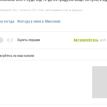
бхідний текст і натисніть Ctrl + Enter, щоб повідомити про це редакцію
на погода
#погода в липні в Миколаєві
0,0
Оцініть першим
Авторизуйтесь
, щоб
исуйтесь на наші канали