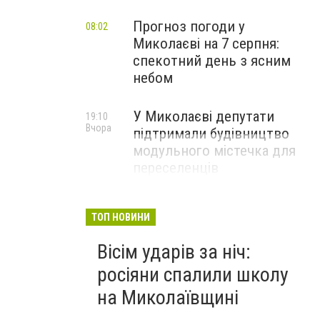
Прогноз погоди у
08:02
Миколаєві на 7 серпня:
спекотний день з ясним
небом
У Миколаєві депутати
19:10
Вчора
підтримали будівництво
модульного містечка для
переселенців
ТОП НОВИНИ
Вісім ударів за ніч:
росіяни спалили школу
на Миколаївщині