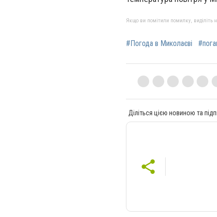
Якщо ви помітили помилку, виділіть нео
#Погода в Миколаєві
#пога
Діліться цією новиною та підп