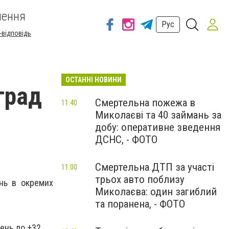
шення
Рус
-відповідь
ОСТАННІ НОВИНИ
град
Смертельна пожежа в
11:40
Миколаєві та 40 займань за
добу: оперативне зведення
ДСНС, - ФОТО
Смертельна ДТП за участі
11:00
трьох авто поблизу
ень в окремих
Миколаєва: один загиблий
та поранена, - ФОТО
день до +32.