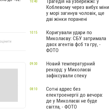
Трагедія на узбережжі: у
10:40
Коблевому через вибух міни
у морі загинув чоловік, ще
дві жінки поранені
Коригували удари по
10:15
Миколаєву: СБУ затримала
 оцінити
двох агентів фсб та гру, -
ФОТО
Новий температурний
09:30
рекорд: у Миколаєві
зафіксували спеку
Сотні адрес без
08:10
електроенергії до вечора:
де у Миколаєві не буде
світла, - ФОТО