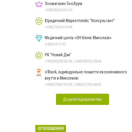
Зоомагазин ЗооХрум
+380(93)639-61-35
Юридичний Маркетплейс "Консультант"
+380(73)260-29-94
Медичний центр «ОН Клінік Миколаїв»
0-800-30-17-33
РК "Новий Дім"
+380(93)955-82-46, +380(99)333-58-60
o'Black, індивідуальне пошиття ексклюзивного
взуття в Миколаєві
+380(97)607-07-00, +380(67)765-48-81
Додати підприємство
ОГОЛОШЕННЯ