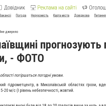
Довідник
Реклама на сайті
Оголо
Вакансії
Погода
Нерухомість
Карта міста
Довідкова
Питання
йне джерело
аївщині прогнозують 
и, - ФОТО
 області погіршаться погодні умови.
кий гідрометцентр, в Миколаївській областях грози, вд
5-20 м/с (І рівень небезпечності, жовтий.
колаєві вночі буде від 18 до 20 градусів вище за нуль, а в