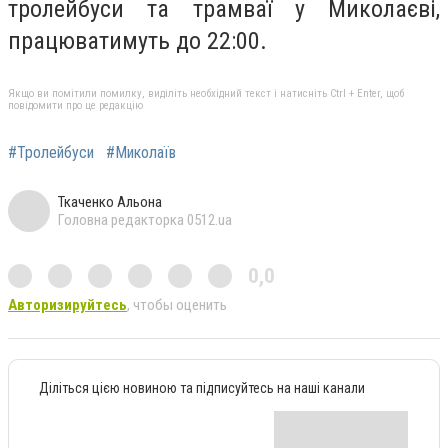
тролейбуси та трамваї у Миколаєві,
працюватимуть до 22:00.
Якщо ви помітили помилку, виділіть необхідний текст і натисніть Ctrl + Enter, щоб
повідомити про це редакцію
#Тролейбуси
#Миколаїв
Ткаченко Альона
Головна редакторка 0512.ua
0,0
Авторизируйтесь
, чтобы оценить
Діліться цією новиною та підписуйтесь на наші канали