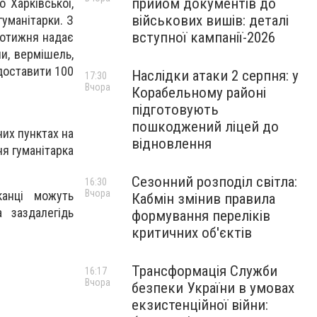
прийом документів до
 Харківської,
військових вишів: деталі
гуманітарки. З
вступної кампанії-2026
 щотижня надає
и, вермішель,
 доставити 100
Наслідки атаки 2 серпня: у
17:30
Вчора
Корабельному районі
підготовують
пошкоджений ліцей до
них пунктах на
відновлення
ня гуманітарка
Сезонний розподіл світла:
16:30
Вчора
канці можуть
Кабмін змінив правила
 заздалегідь
формування переліків
критичних об'єктів
Трансформація Служби
16:17
Вчора
безпеки України в умовах
екзистенційної війни: