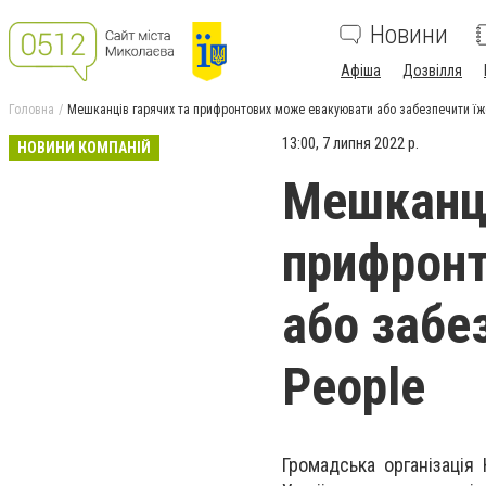
Новини
Афіша
Дозвілля
Головна
Мешканців гарячих та прифронтових може евакуювати або забезпечити їж
13:00, 7 липня 2022 р.
НОВИНИ КОМПАНІЙ
Мешканці
прифрон
або забе
People
Громадська організація