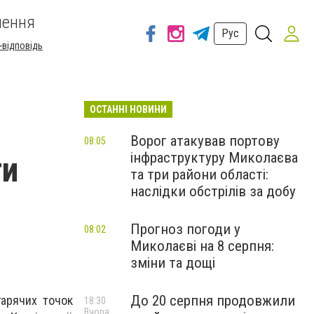
шення
Рус
-відповідь
ОСТАННІ НОВИНИ
Ворог атакував портову
08:05
інфраструктуру Миколаєва
ти
та три райони області:
наслідки обстрілів за добу
Прогноз погоди у
08:02
Миколаєві на 8 серпня:
зміни та дощі
До 20 серпня продовжили
гарячих точок
18:30
Вчора