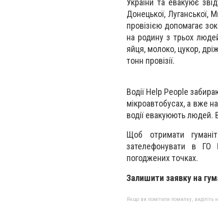
України та евакуює зві
Донецької, Луганської, 
провізією допомагає зок
на родину з трьох людей
яйця, молоко, цукор, др
тонн провізії.
Водії Help People забира
мікроавтобусах, а вже н
водії евакуюють людей. В
Щоб отримати гуманіт
зателефонувати в ГО 
погоджених точках.
Залишити заявку на гум
Якщо ви помітили помилку, виділіть нео