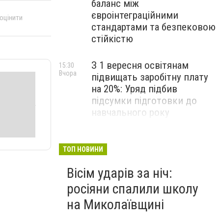
баланс між
євроінтеграційними
 оцінити
стандартами та безпековою
стійкістю
З 1 вересня освітянам
15:30
Вчора
підвищать заробітну плату
на 20%: Уряд підбив
підсумки підготовки до
навчального року
На Космонавтів фахівці
14:30
Вчора
ліквідували складну аварію
ТОП НОВИНИ
на водомережі, - ФОТО
Вісім ударів за ніч:
росіяни спалили школу
на Миколаївщині