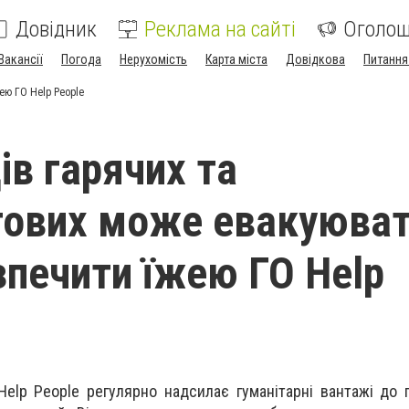
Довідник
Реклама на сайті
Оголо
Вакансії
Погода
Нерухомість
Карта міста
Довідкова
Питання
ею ГО Help People
в гарячих та
тових може евакуюва
зпечити їжею ГО Help
 Help People регулярно надсилає гуманітарні вантажі до 