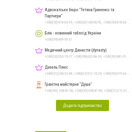
Адвокатське бюро "Тетяна Гриненко та
Партнери"
+380(50)418-60-39, +380(63)168-06-92, +380(50)418-60-39
Блік - новинний таблоїд України
+380(99)489-93-31
Медичний центр Династія (dynasty)
+380(50)530-10-31, +380(98)633-86-59, +380(93)981-01-61
Дизель Плюс
+380(51)248-33-48, +380(67)512-10-29, +380(95)679-54-71, +380(93)982-27-24, +380(67)785-45-70
Гранітна майстерня "Душа"
+38(093) 308-81-96, +380(93)308-81-89, +380(51)272-01-73, +380(67)297-61-89
Додати підприємство