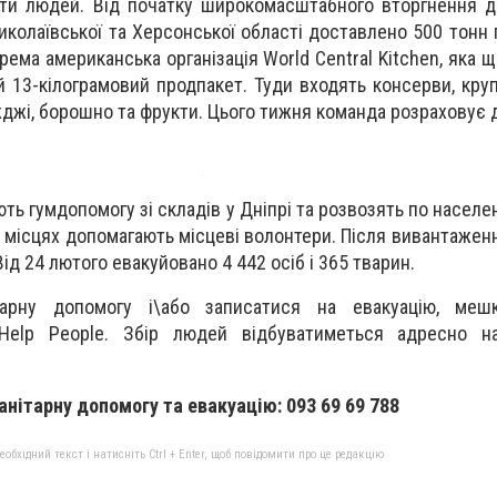
дти людей. Від початку широкомасштабного вторгнення до
Миколаївської та Херсонської області доставлено 500 тонн 
рема американська організація World Central Kitchen, яка
 13-кілограмовий продпакет. Туди входять консерви, круп
іжджі, борошно та фрукти. Цього тижня команда розраховує
ють гумдопомогу зі складів у Дніпрі та розвозять по населе
а місцях допомагають місцеві волонтери. Після вивантажен
ід 24 лютого евакуйовано 4 442 осіб і 365 тварин.
арну допомогу і\або записатися на евакуацію, меш
Help People. Збір людей відбуватиметься адресно на
анітарну допомогу та евакуацію: 093 69 69 788
бхідний текст і натисніть Ctrl + Enter, щоб повідомити про це редакцію