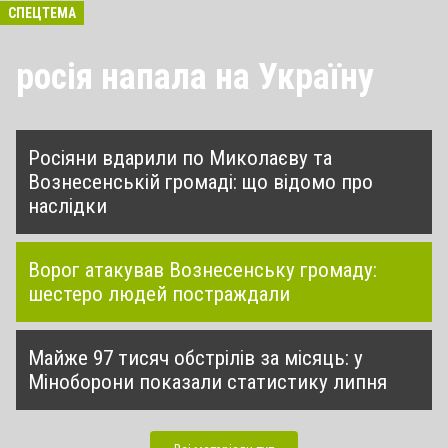
СПЕЦТЕМА
росія напала на Україну
Росіяни вдарили по Миколаєву та
Вознесенській громаді: що відомо про
наслідки
Ворог атакував Вознесенську громаду:
шестеро людей постраждали
Майже 97 тисяч обстрілів за місяць: у
Міноборони показали статистику липня