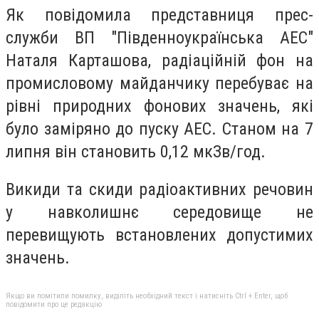
Як повідомила представниця прес-
служби ВП "Південноукраїнська АЕС"
Наталя Карташова, радіаційній фон на
промисловому майданчику перебуває на
рівні природних фонових значень, які
було заміряно до пуску АЕС. Станом на 7
липня він становить 0,12 мкЗв/год.
Викиди та скиди радіоактивних речовин
у навколишнє середовище не
перевищують встановлених допустимих
значень.
Якщо ви помітили помилку, виділіть необхідний текст і натисніть Ctrl + Enter, щоб
повідомити про це редакцію