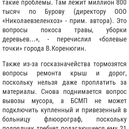
такие проблемы. Там лежит миллион 800
тысяч по Бурову
(директору
ООО
«Николаевзеленхоз» - прим. автора
)
. Это
вопросы покоса травы, уборки
деревьев...», - перечислил «болевые
точки» города В.Коренюгин.
Также из-за госказначейства тормозятся
вопросы р
емонт
а
крыш
и
дорог,
поскольку нельзя даже проплатить за
материалы. Снова поднимается вопрос
вывоз
ы
мусор
а, а БСМП не может
подключить купленный и
привезенный в
б
ольницу флюорограф,
поскольку
подрядчик требует полагающиеся ему
21