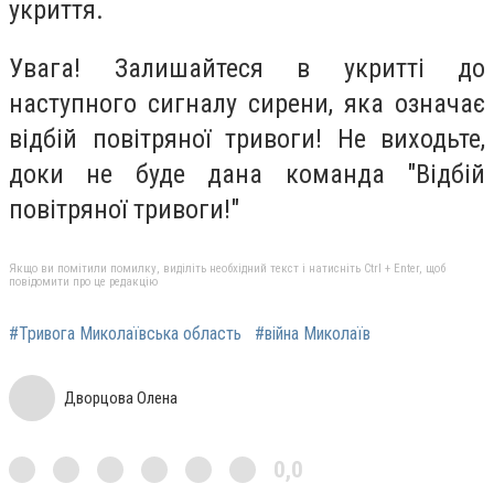
укриття.
Увага! Залишайтеся в укритті до
наступного сигналу сирени, яка означає
відбій повітряної тривоги! Не виходьте,
доки не буде дана команда "Відбій
повітряної тривоги!"
Якщо ви помітили помилку, виділіть необхідний текст і натисніть Ctrl + Enter, щоб
повідомити про це редакцію
#Тривога Миколаївська область
#війна Миколаїв
Дворцова Олена
0,0