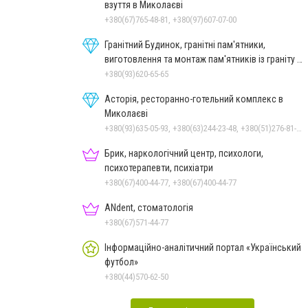
взуття в Миколаєві
+380(67)765-48-81, +380(97)607-07-00
Гранітний Будинок, гранітні пам'ятники,
виготовлення та монтаж пам'ятників із граніту в
Миколаєві
+380(93)620-65-65
Асторія, ресторанно-готельний комплекс в
Миколаєві
+380(93)635-05-93, +380(63)244-23-48, +380(51)276-81-65, +380(93)361-03-37, +380(95)172-60-42, +380(51)277-66-77, +380(68)916-39-76
Брик, наркологічний центр, психологи,
психотерапевти, психіатри
+380(67)400-44-77, +380(67)400-44-77
ANdent, стоматологія
+380(67)571-44-77
Інформаційно-аналітичний портал «Український
футбол»
+380(44)570-62-50