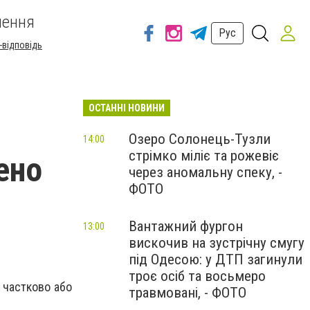
шення
Рус
-відповідь
ОСТАННІ НОВИНИ
Озеро Солонець-Тузли
14:00
стрімко міліє та рожевіє
ено
через аномальну спеку, -
ФОТО
Вантажний фургон
13:00
вискочив на зустрічну смугу
під Одесою: у ДТП загинули
троє осіб та восьмеро
 частково або
травмовані, - ФОТО