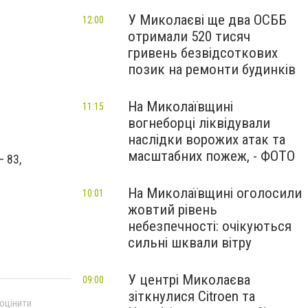
У Миколаєві ще два ОСББ
12:00
отримали 520 тисяч
гривень безвідсоткових
позик на ремонти будинків
На Миколаївщині
11:15
вогнеборці ліквідували
наслідки ворожих атак та
масштабних пожеж, - ФОТО
– 83,
На Миколаївщині оголосили
10:01
жовтий рівень
небезпечності: очікуються
сильні шквали вітру
У центрі Миколаєва
09:00
зіткнулися Citroen та
 оцінити