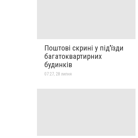
Поштові скрині у під'їзди
багатоквартирних
будинків
07:27, 28 липня