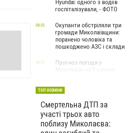
Hyundai: одного з водіїв
госпіталізували, - ФОТО
Окупанти обстріляли три
08:05
громади Миколаївщини:
поранено чоловіка та
пошкоджено АЗС і склади
Прогноз погоди у
08:02
Миколаєві на 9 серпня:
спекотний день з
невеликою хмарністю
ТОП НОВИНИ
Смертельна ДТП за
участі трьох авто
поблизу Миколаєва: