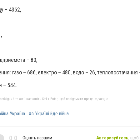
у – 4362,
,
ідприємств – 80,
ння: газо – 686, електро – 480, водо – 26, теплопостачання 
и – 544.
бхідний текст і натисніть Ctrl + Enter, щоб повідомити про це редакцію
війна Україна
#в Україні йде війна
0,0
Оцініть першим
Авторизуйтесь
, щоб