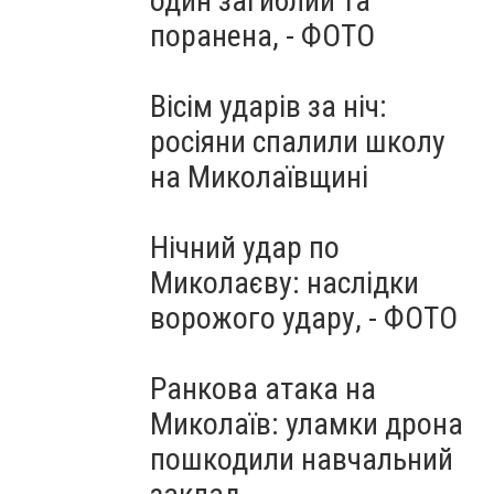
один загиблий та
поранена, - ФОТО
Вісім ударів за ніч:
росіяни спалили школу
на Миколаївщині
Нічний удар по
Миколаєву: наслідки
ворожого удару, - ФОТО
Ранкова атака на
Миколаїв: уламки дрона
пошкодили навчальний