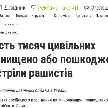
Довідник
Реклама на сайті
Оголо
Вакансії
Погода
Нерухомість
Карта міста
Довідкова
Питання
тріли рашистів
йне джерело
сть тисяч цивільних
 знищено або пошкодж
стріли рашистів
щення цивільних об'єктів в Україні.
чатку російського вторгнення на Миколаївщині пошкоджено
об'єкти. З них: