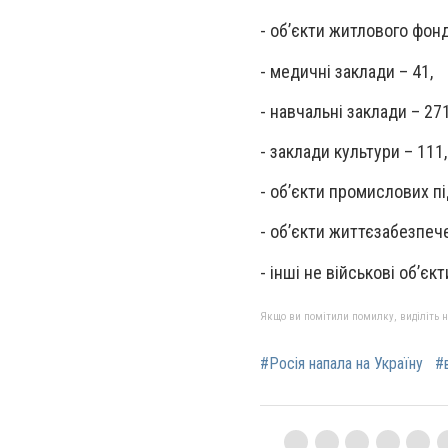
- об’єкти житлового фонд
- медичні заклади – 41,
- навчальні заклади – 271
- заклади культури – 111,
- об’єкти промислових п
- об’єкти життєзабезпече
- інші не військові об’єкт
Якщо ви помітили помилку, виділіть нео
#Росія напала на Україну
#