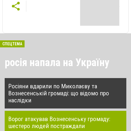
СПЕЦТЕМА
росія напала на Україну
Росіяни вдарили по Миколаєву та
Вознесенській громаді: що відомо про
наслідки
Ворог атакував Вознесенську громаду:
шестеро людей постраждали