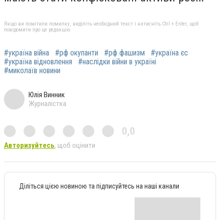
Якщо ви помітили помилку, виділіть необхідний текст і натисніть Ctrl + Enter, щоб
повідомити про це редакцію
#україна війна
#рф окупанти
#рф фашизм
#україна єс
#україна відновлення
#наслідки війни в україні
#миколаїв новини
Юлія Винник
Журналістка
0,0
Авторизуйтесь
, щоб оцінити
Діліться цією новиною та підписуйтесь на наші канали