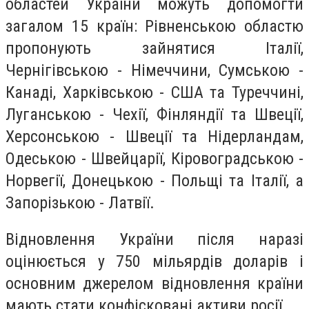
областей України можуть допомогти
загалом 15 країн:
Рівненською областю
пропонують зайнятися Італії,
Чернігівською - Німеччини, Сумською -
Канаді, Харківською - США та Туреччині,
Луганською - Чехії, Фінляндії та Швеції,
Херсонською - Швеції та Нідерландам,
Одеською - Швейцарії, Кіровоградською -
Норвегії, Донецькою - Польщі та Італії, а
Запорізькою - Латвії.
Відновлення України після наразі
оцінюється у 750 мільярдів доларів і
основним джерелом відновлення країни
мають стати конфісковані активи росії.