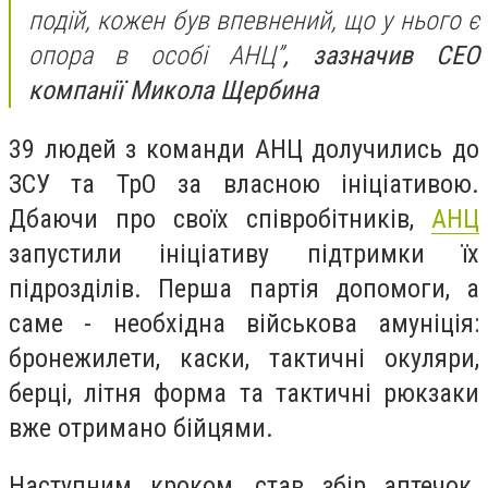
подій, кожен був впевнений, що у нього є
опора в особі АНЦ”
, зазначив СЕО
компанії Микола Щербина
39 людей з команди АНЦ долучились до
ЗСУ та ТрО за власною ініціативою.
Дбаючи про своїх співробітників,
АНЦ
запустили ініціативу підтримки їх
підрозділів. Перша партія допомоги, а
саме - необхідна військова амуніція:
бронежилети, каски, тактичні окуляри,
берці, літня форма та тактичні рюкзаки
вже отримано бійцями.
Наступним кроком, став збір аптечок.