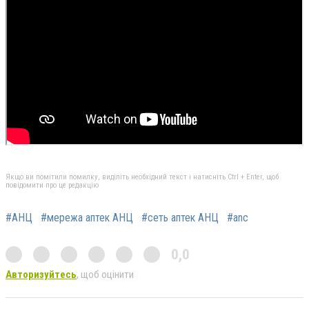
Якщо ви помітили помилку, виділіть необхідний текст і натисніть Ctrl + Enter, щоб
повідомити про це редакцію
#АНЦ
#мережа аптек АНЦ
#сеть аптек АНЦ
#anc
0,0
Авторизуйтесь
, щоб оцінити