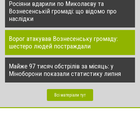
Росіяни вдарили по Миколаєву та
Вознесенській громаді: що відомо про
наслідки
Ворог атакував Вознесенську громаду:
шестеро людей постраждали
Майже 97 тисяч обстрілів за місяць: у
Міноборони показали статистику липня
Всі матеріали тут