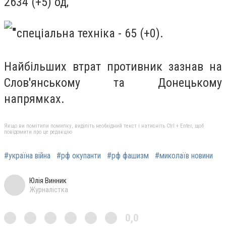
2634 (+5) од,
спеціальна техніка - 65 (+0).
Найбільших втрат противник зазнав на
Слов'янському та Донецькому
напрямках.
Якщо ви помітили помилку, виділіть необхідний текст і натисніть Ctrl + Enter, щоб
повідомити про це редакцію
#україна війна
#рф окупанти
#рф фашизм
#миколаїв новини
Юлія Винник
Журналістка
0,0