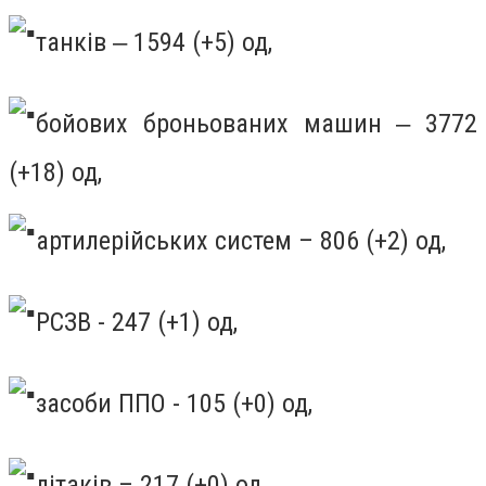
танків ‒ 1594 (+5) од,
бойових броньованих машин ‒ 3772
(+18) од,
артилерійських систем – 806 (+2) од,
РСЗВ - 247 (+1) од,
засоби ППО - 105 (+0) од,
літаків – 217 (+0) од,