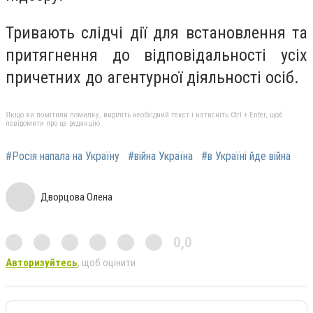
Тривають слідчі дії для встановлення та
притягнення до відповідальності усіх
причетних до агентурної діяльності осіб.
Якщо ви помітили помилку, виділіть необхідний текст і натисніть Ctrl + Enter, щоб
повідомити про це редакцію
#Росія напала на Україну
#війна Україна
#в Україні йде війна
Дворцова Олена
0,0
Авторизуйтесь
, щоб оцінити