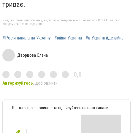
триває.
Якщо ви помітили помилку, виділіть необхідний текст і натисніть Ctrl + Enter, щоб
повідомити про це редакцію
#Росія напала на Україну
#війна Україна
#в Україні йде війна
Дворцова Олена
0,0
Авторизуйтесь
, щоб оцінити
Діліться цією новиною та підписуйтесь на наші канали