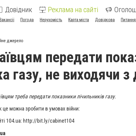
Довідник
Реклама на сайті
Оголо
Вакансії
Погода
Нерухомість
Карта міста
Довідкова
Питання
йне джерело
аївцям передати пока
а газу, не виходячи з
ївцям треба передати показники лічильників газу.
к це можна зробити в умовах війни:
і 104.ua: http://bit.ly/cabinet104
.ua