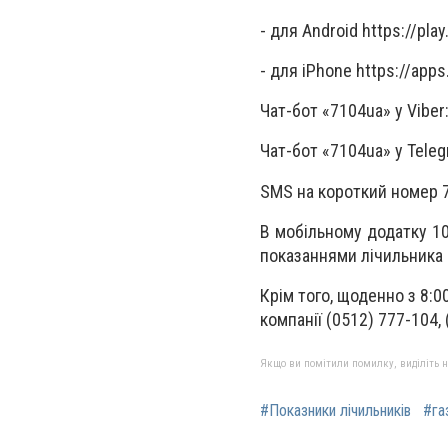
- для Android https://pla
- для iPhone https://app
Чат-бот «7104ua» у Viber
Чат-бот «7104ua» у Teleg
SMS на короткий номер 
В мобільному додатку 10
показаннями лічильника 
Крім того, щоденно з 8:
компанії (0512) 777-104,
Якщо ви помітили помилку, виділіть нео
#Показники лічильників
#га