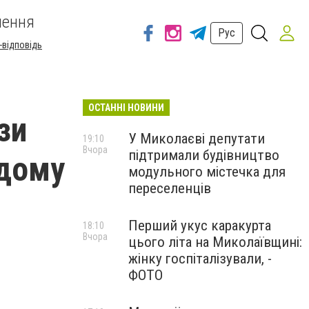
шення
Рус
-відповідь
ОСТАННІ НОВИНИ
зи
У Миколаєві депутати
19:10
Вчора
підтримали будівництво
 дому
модульного містечка для
переселенців
Перший укус каракурта
18:10
Вчора
цього літа на Миколаївщині:
жінку госпіталізували, -
ФОТО