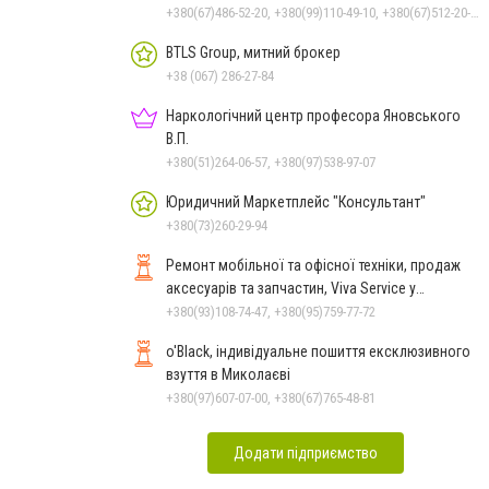
+380(67)486-52-20, +380(99)110-49-10, +380(67)512-20-35
BTLS Group, митний брокер
+38 (067) 286-27-84
Наркологічний центр професора Яновського
В.П.
+380(51)264-06-57, +380(97)538-97-07
Юридичний Маркетплейс "Консультант"
+380(73)260-29-94
Ремонт мобільної та офісної техніки, продаж
аксесуарів та запчастин, Viva Service у
Миколаєві
+380(93)108-74-47, +380(95)759-77-72
o'Black, індивідуальне пошиття ексклюзивного
взуття в Миколаєві
+380(97)607-07-00, +380(67)765-48-81
Додати підприємство