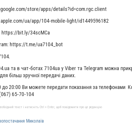
y.google.com/store/apps/details?id=com.rgc.client
s.apple.com/ua/app/104-mobile-light/id1449596182
: https://bit.ly/34scMCa
ram: https://t.me/ua7104_bot
7104.
4.ua та в чат-ботах 7104ua у Viber та Telegram можна при
для більш зручної передачі даних.
00 до 20:00 Ви можете передати показання за телефонами К
 (067) 65-70-104
бхідний текст і натисніть Ctrl + Enter, щоб повідомити про це редакцію
зопостачання Миколаїв