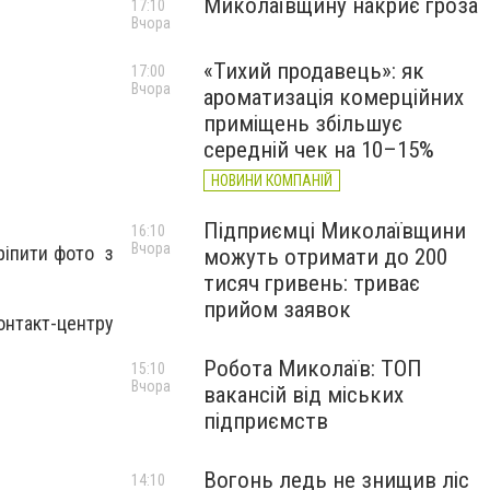
Миколаївщину накриє гроза
17:10
Вчора
«Тихий продавець»: як
17:00
Вчора
ароматизація комерційних
приміщень збільшує
середній чек на 10–15%
НОВИНИ КОМПАНІЙ
Підприємці Миколаївщини
16:10
Вчора
кріпити фото з
можуть отримати до 200
тисяч гривень: триває
прийом заявок
онтакт-центру
Робота Миколаїв: ТОП
15:10
Вчора
вакансій від міських
підприємств
Вогонь ледь не знищив ліс
14:10