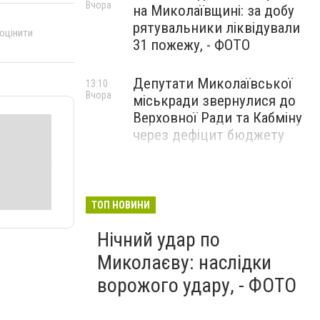
Вчора
на Миколаївщині: за добу
рятувальники ліквідували
 оцінити
31 пожежу, - ФОТО
Депутати Миколаївської
13:10
Вчора
міськради звернулися до
Верховної Ради та Кабміну
через дефіцит бюджету
ТОП НОВИНИ
Нічний удар по
Миколаєву: наслідки
ворожого удару, - ФОТО