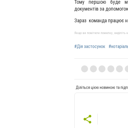
Тому першою буде мож
документів за допомого
Зараз команда працює н
Якщо ви помітили помилку, виділіть нео
#Дія застосунок
#нотаріаль
Діліться цією новиною та підп