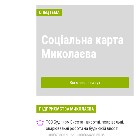
СПЕЦТЕМА
Соціальна карта
Миколаєва
Всі матеріали тут
ПІДПРИЄМСТВА МИКОЛАЄВА
ТОВ БудФірм Висота - висотні, покрівельні,
зварювальні роботи на будь-якій висоті
+380(63)893-91-66, +380(66)483-65-05