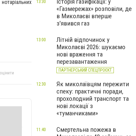
Історія газифікації: у
нотаріальних
13:30
«Газмережах» розповіли, де
в Миколаєві вперше
з'явився газ
Літній відпочинок у
13:00
Миколаєві 2026: шукаємо
нові враження та
перезавантаження
ПАРТНЕРСЬКИЙ СПЕЦПРОЄКТ
 оцінити
Як миколаївцям пережити
12:30
спеку: практичні поради,
прохолодний транспорт та
нові локації з
«туманчиками»
Смертельна пожежа в
11:40