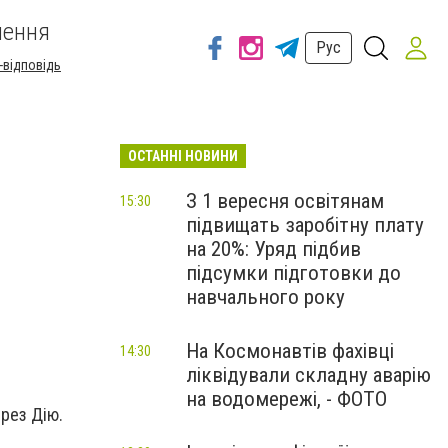
шення
Рус
-відповідь
ОСТАННІ НОВИНИ
З 1 вересня освітянам
15:30
підвищать заробітну плату
на 20%: Уряд підбив
підсумки підготовки до
навчального року
На Космонавтів фахівці
14:30
ліквідували складну аварію
на водомережі, - ФОТО
рез Дію.