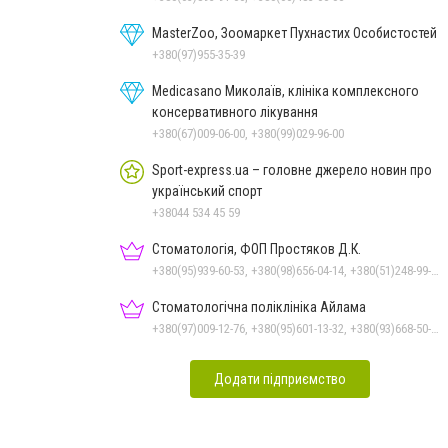
MasterZoo, Зоомаркет Пухнастих Особистостей
+380(97)955-35-39
Medicasano Миколаїв, клініка комплексного
консервативного лікування
+380(67)009-06-00, +380(99)029-96-00
Sport-express.ua – головне джерело новин про
український спорт
+38044 534 45 59
Стоматологія, ФОП Простяков Д.К.
+380(95)939-60-53, +380(98)656-04-14, +380(51)248-99-08, +380(50)159-88-74
Стоматологічна поліклініка Айлама
+380(97)009-12-76, +380(95)601-13-32, +380(93)668-50-62, +380(51)259-06-88
Додати підприємство