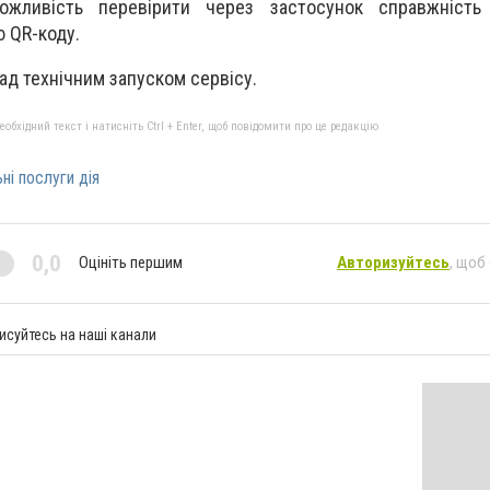
ливість перевірити через застосунок справжність 
ю QR-коду.
ад технічним запуском сервісу.
бхідний текст і натисніть Ctrl + Enter, щоб повідомити про це редакцію
ні послуги дія
0,0
Оцініть першим
Авторизуйтесь
, щоб
исуйтесь на наші канали