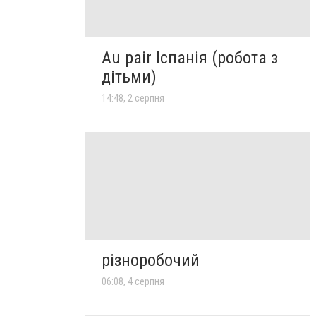
Au pair Іспанія (робота з
дітьми)
14:48, 2 серпня
різноробочий
06:08, 4 серпня