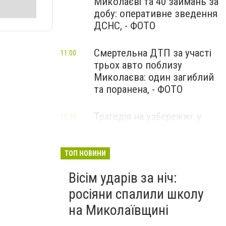
Миколаєві та 40 займань за
добу: оперативне зведення
ДСНС, - ФОТО
Смертельна ДТП за участі
11:00
трьох авто поблизу
Миколаєва: один загиблий
та поранена, - ФОТО
Трагедія на узбережжі: у
10:40
Коблевому через вибух міни
у морі загинув чоловік, ще
дві жінки поранені
ТОП НОВИНИ
Вісім ударів за ніч:
росіяни спалили школу
на Миколаївщині