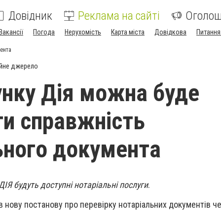
Довідник
Реклама на сайті
Оголо
Вакансії
Погода
Нерухомість
Карта міста
Довідкова
Питання
мента
йне джерело
унку Дія можна буде
ти справжність
ьного документа
ДІЯ будуть доступні нотаріальні послуги
.
нову постанову про перевірку нотаріальних документів че