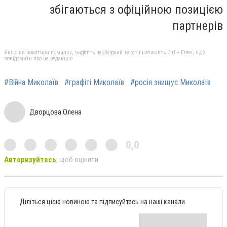
збігаються з офіційною позицією
партнерів
Якщо ви помітили помилку, виділіть необхідний текст і натисніть Ctrl + Enter, щоб
повідомити про це редакцію
#Війна Миколаїв
#графіті Миколаїв
#росія знищує Миколаїв
Дворцова Олена
0,0
Авторизуйтесь
, щоб оцінити
Діліться цією новиною та підписуйтесь на наші канали