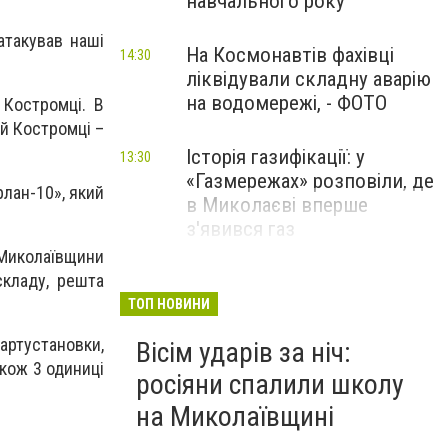
навчального року
атакував наші
На Космонавтів фахівці
14:30
ліквідували складну аварію
на водомережі, - ФОТО
 Костромці. В
ій Костромці –
Історія газифікації: у
13:30
«Газмережах» розповіли, де
рлан-10», який
в Миколаєві вперше
з'явився газ
 Миколаївщини
складу, решта
Літній відпочинок у
13:00
Миколаєві 2026: шукаємо
ТОП НОВИНИ
нові враження та
артустановки,
Вісім ударів за ніч:
перезавантаження
акож 3 одиниці
росіяни спалили школу
ПАРТНЕРСЬКИЙ СПЕЦПРОЄКТ
на Миколаївщині