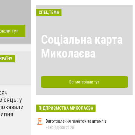
СПЕЦТЕМА
ріали тут
Соціальна карта
Миколаєва
КРАЇНУ
Всі матеріали тут
сяч
місяць: у
показали
ПІДПРИЄМСТВА МИКОЛАЄВА
липня
Виготовлення печаток та штампів
+380(66)000-76-28