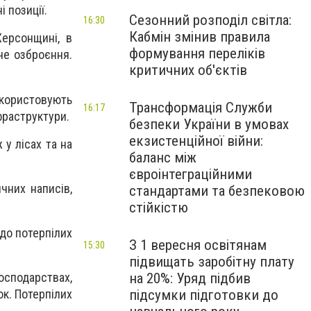
і позиції.
Сезонний розподіл світла:
16:30
Кабмін змінив правила
Херсонщині, в
формування переліків
не озброєння.
критичних об'єктів
икористовують
Трансформація Служби
16:17
фраструктури.
безпеки України в умовах
екзистенційної війни:
 у лісах та на
баланс між
євроінтеграційними
чних написів,
стандартами та безпековою
стійкістю
до потерпілих
З 1 вересня освітянам
15:30
підвищать заробітну плату
на 20%: Уряд підбив
осподарствах,
підсумки підготовки до
к. Потерпілих