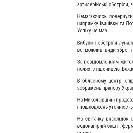
артилерійські обстріли, а
Намагаючись повернути 
напрямку Іванівки та По
Успіху не мав.
Вибухи і обстріли луна
всі можливі види зброї, 
За повідомленням жителі
полях із пшеницею. Важк
В обласному центрі опі
зображень прапору Украї
На Миколаївщині продовж
і пошкоджень уточнюєть
На світанку внаслідок 
водонапірній башті, фер
немає.