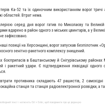
терів Ка-52 та їх одиночним використанням ворог тричі 
жі областей. Втрат нема.
лерією серед дня ворог гатив по Миколаєву та Великій
ами вдарено в район одного з міських цвинтарів, а у Велик
не зафіксовано.
аші позиції на Херсонщині, ворог запускав безпілотник «О
носного зенітно-ракетного комплексу знищений.
х боєприпасів в Баштанському й Снігурівському районах
ий і ракетний удари. Є підтвердження ліквідації одного 
ься.
трати противника складають 47 рашистів, 2 самохідні 
окаційна станція та станція радіоелектронної розвідки, а т
бхідний текст і натисніть Ctrl + Enter, щоб повідомити про це редакцію