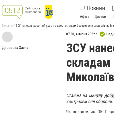
Новини
Афіша
Дозвілля
Головна
ЗСУ нанесли ракетний удар по двом складам боєприпасів рашистів на М
07:30, 4 липня 2022 р.
Наді
ЗСУ нане
Дворцова Олена
складам 
Миколаї
Станом на минулу добу,
контролем сил оборони.
Як повідомляє ОК Півде