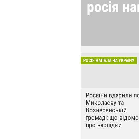
росія на
24 лютого росія
виглядом спецоп
обстрілюють бу
лікарні. Не гре
розкрадати буд
РОСІЯ НАПАЛА НА УКРАЇНУ
за нашу свободу
Росіяни вдарили п
Миколаєву та
Вознесенській
громаді: що відомо
про наслідки