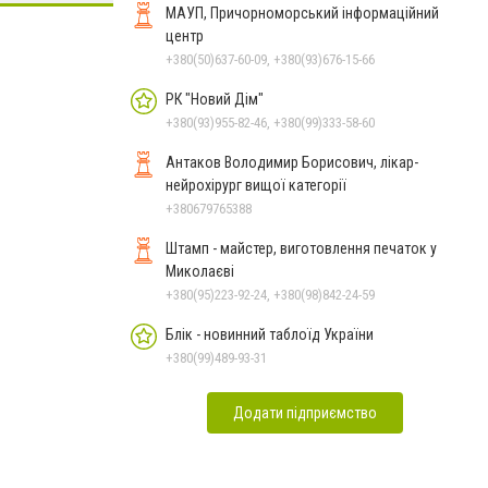
МАУП, Причорноморський інформаційний
центр
+380(50)637-60-09, +380(93)676-15-66
РК "Новий Дім"
+380(93)955-82-46, +380(99)333-58-60
Антаков Володимир Борисович, лікар-
нейрохірург вищої категорії
+380679765388
Штамп - майстер, виготовлення печаток у
Миколаєві
+380(95)223-92-24, +380(98)842-24-59
Блік - новинний таблоїд України
+380(99)489-93-31
Додати підприємство