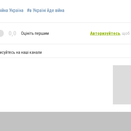
війна Україна
#в Україні йде війна
0,0
Оцініть першим
Авторизуйтесь
, щоб
исуйтесь на наші канали