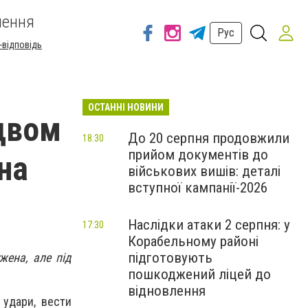
шення
Рус
-відповідь
ОСТАННІ НОВИНИ
 двом
До 20 серпня продовжили
18:30
прийом документів до
на
військових вишів: деталі
вступної кампанії-2026
Наслідки атаки 2 серпня: у
17:30
Корабельному районі
підготовують
жена, але під
пошкоджений ліцей до
відновлення
 удари, вести