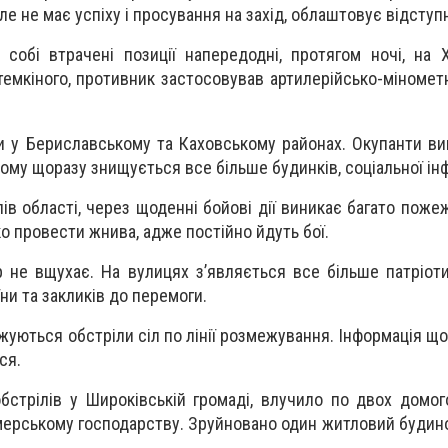
ле не має успіху і просування на захід, облаштовує відступн
собі втрачені позиції напередодні, протягом ночі, на 
темкіного, противник застосовував артилерійсько-міномет
ли у Бериславському та Каховському районах. Окупанти в
тому щоразу знищується все більше будинків, соціальної ін
в області, через щоденні бойові дії виникає багато пожеж
о провести жнива, адже постійно йдуть бої.
р не вщухає. На вулицях з’являється все більше патріоти
ни та закликів до перемоги.
уються обстріли сіл по лінії розмежування. Інформація що
ся.
обстрілів у Широківській громаді, влучило по двох домог
мерському господарству. Зруйновано один житловий будино