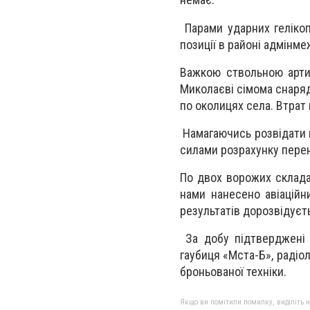
Парами ударних гелікоп
позиції в районі адмінме
Важкою ствольною арти
Миколаєві сімома снаряд
по околицях села. Втрат 
Намагаючись розвідати н
силами розрахунку пере
По двох ворожих склада
нами нанесено авіаційн
результатів дорозвідуєт
За добу підтверджені в
гаубиця «Мста-Б», радіол
броньованої техніки.
Якщо ви помітили помилку, виділіть нео