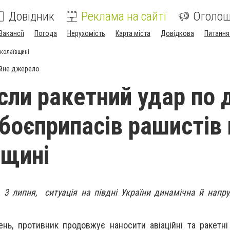
Довідник
Реклама на сайті
Оголо
Вакансії
Погода
Нерухомість
Карта міста
Довідкова
Питання
иколаївщині
йне джерело
сли ракетний удар по
боєприпасів рашистів 
вщині
 3 липня, ситуація на півдні України динамічна й напру
нь, противник продовжує наносити авіаційні та ракетні