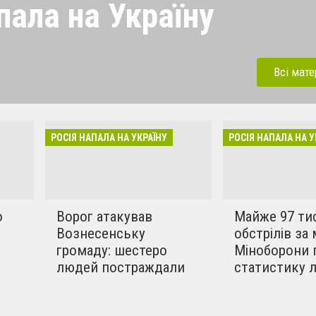
пала на Україну
 напала на Україну під
ерації. Зараз рашисти
Всі мате
динки, дитсадки,школи,
бують вбивати мирних та
инки в селах. Ми боремось
РОСІЯ НАПАЛА НА УКРАЇНУ
РОСІЯ НАПАЛА НА У
!!
о
Ворог атакував
Майже 97 ти
Вознесенську
обстрілів за 
громаду: шестеро
Міноборони 
людей постраждали
статистику 