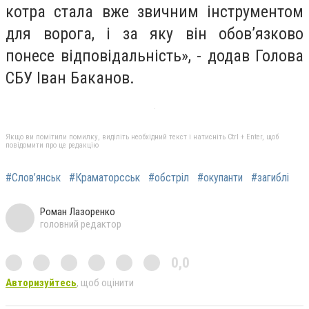
котра стала вже звичним інструментом
для ворога, і за яку він обов’язково
понесе відповідальність», - додав Голова
СБУ Іван Баканов.
Якщо ви помітили помилку, виділіть необхідний текст і натисніть Ctrl + Enter, щоб
повідомити про це редакцію
#Слов’янськ
#Краматорсськ
#обстріл
#окупанти
#загиблі
Роман Лазоренко
головний редактор
0,0
Авторизуйтесь
, щоб оцінити