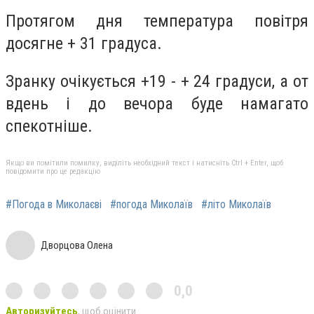
Протягом дня температура повітря
досягне + 31 градуса.
Зранку очікується +19 - + 24 градуси, а от
вдень і до вечора буде намагато
спекотніше.
Якщо ви помітили помилку, виділіть необхідний текст і натисніть Ctrl + Enter, щоб
повідомити про це редакцію
#Погода в Миколаєві
#погода Миколаїв
#літо Миколаїв
Дворцова Олена
0,0
Авторизуйтесь
, щоб оцінити