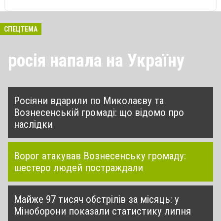
СПЕЦТЕМА
росія напала на Україну
Росіяни вдарили по Миколаєву та
Вознесенській громаді: що відомо про
наслідки
Ворог атакував Вознесенську громаду:
шестеро людей постраждали
Майже 97 тисяч обстрілів за місяць: у
Міноборони показали статистику липня