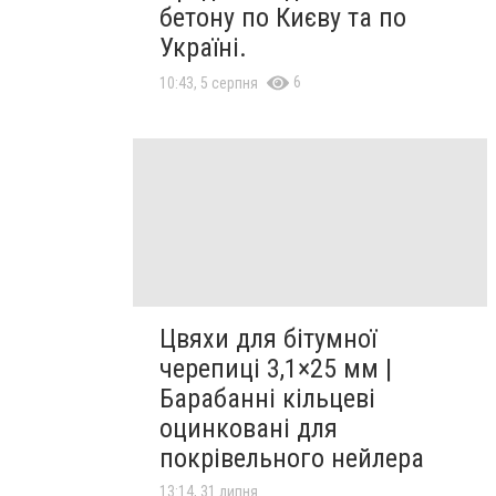
бетону по Києву та по
Україні.
6
10:43, 5 серпня
Цвяхи для бітумної
черепиці 3,1×25 мм |
Барабанні кільцеві
оцинковані для
покрівельного нейлера
13:14, 31 липня