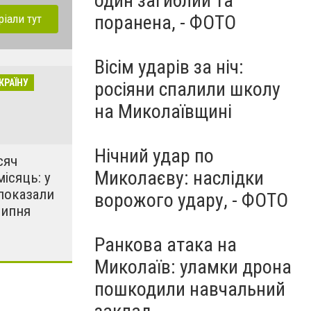
один загиблий та
поранена, - ФОТО
ріали тут
Вісім ударів за ніч:
КРАЇНУ
росіяни спалили школу
на Миколаївщині
Нічний удар по
сяч
Миколаєву: наслідки
місяць: у
показали
ворожого удару, - ФОТО
липня
Ранкова атака на
Миколаїв: уламки дрона
пошкодили навчальний