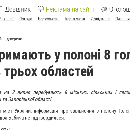
Довідник
Реклама на сайті
Оголо
Вакансії
Погода
Нерухомість
Карта міста
Довідкова
Питання
йне джерело
римають у полоні 8 го
з трьох областей
м на 2 липня перебувають 8 міських, сільських і сели
та Запорізької області.
 міст України, інформація про звільнення з полону Голо
дра Бабича не підтвердилася.
ають: