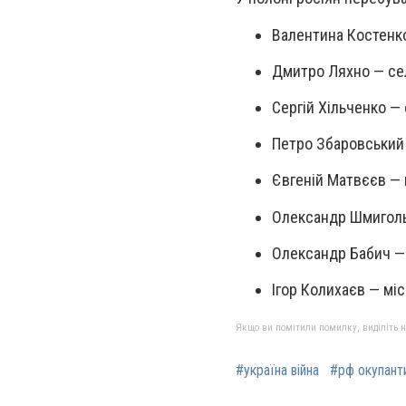
Валентина Костенко
Дмитро Ляхно — се
Сергій Хільченко — 
Петро Збаровський
Євгеній Матвєєв — 
Олександр Шмиголь 
Олександр Бабич — 
Ігор Колихаєв — мі
Якщо ви помітили помилку, виділіть нео
#україна війна
#рф окупант