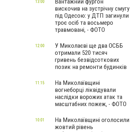
Вантажний фургон
13:00
вискочив на зустрічну смугу
під Одесою: у ДТП загинули
троє осіб та восьмеро
травмовані, - ФОТО
У Миколаєві ще два ОСББ
12:00
отримали 520 тисяч
гривень безвідсоткових
позик на ремонти будинків
На Миколаївщині
11:15
вогнеборці ліквідували
наслідки ворожих атак та
масштабних пожеж, - ФОТО
На Миколаївщині оголосили
10:01
жовтий рівень