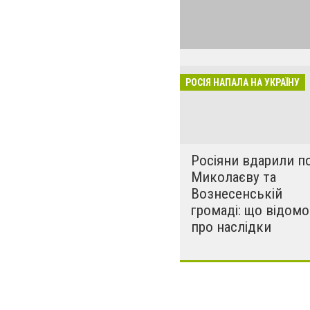
24 лютого росія
виглядом спецоп
обстрілюють бу
лікарні. Не гре
розкрадати буд
РОСІЯ НАПАЛА НА УКРАЇНУ
за нашу свободу
Росіяни вдарили п
Миколаєву та
Вознесенській
громаді: що відомо
про наслідки