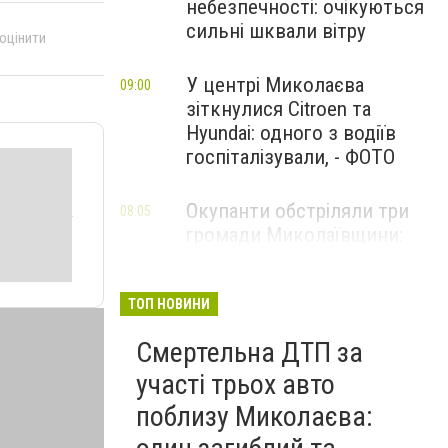
небезпечності: очікуються
сильні шквали вітру
 оцінити
У центрі Миколаєва
09:00
зіткнулися Citroen та
Hyundai: одного з водіїв
госпіталізували, - ФОТО
Окупанти обстріляли три
08:05
громади Миколаївщини:
поранено чоловіка та
пошкоджено АЗС і склади
ТОП НОВИНИ
Смертельна ДТП за
участі трьох авто
поблизу Миколаєва: