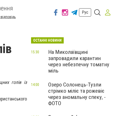
шення
Рус
-відповідь
ОСТАННІ НОВИНИ
лів
На Миколаївщині
15:30
запровадили карантин
через небезпечну томатну
міль
щних голів із
Озеро Солонець-Тузли
14:00
стрімко міліє та рожевіє
через аномальну спеку, -
пристанського
ФОТО