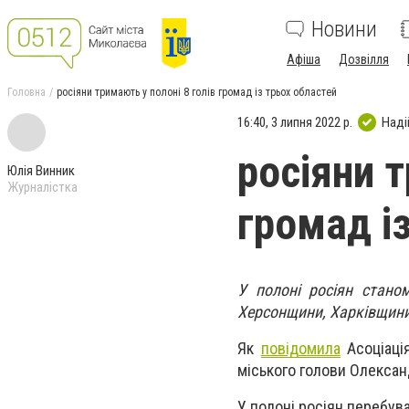
Новини
Афіша
Дозвілля
Головна
росіяни тримають у полоні 8 голів громад із трьох областей
16:40, 3 липня 2022 р.
Наді
росіяни т
Юлія Винник
Журналістка
громад і
У полоні росіян стано
Херсонщини, Харківщини 
Як
повідомила
Асоціація
міського голови Олексан
У полоні росіян перебув