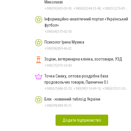
Миколаєві
+380(93)635-05-93, +380(63)244-23-48, +380(51)276-81-65, +380(93)361-03-37, +380(95)172-60-42, +380(51)277-66-77, +380(68)916-39-76
Інформаційно-аналітичний портал «Український
футбол»
+380(44)570-62-50
Психолог Ірина Музика
+380(96)839-46-02
Зодіак, ветеринарна клініка, зоотовари, УЗД
+380(73)073-20-40
Точка Смаку, оптова-роздрібна база
продовольчих товарів, Пшенична О.І.
+380(67)486-52-20, +380(99)110-49-10, +380(67)512-20-35
Блік - новинний таблоїд України
+380(99)489-93-31
Додати підприємство