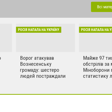
 напала на Україну під
ерації. Зараз рашисти
Всі мате
динки, дитсадки,школи,
бують вбивати мирних та
инки в селах. Ми боремось
РОСІЯ НАПАЛА НА УКРАЇНУ
РОСІЯ НАПАЛА НА У
!!
о
Ворог атакував
Майже 97 ти
Вознесенську
обстрілів за 
громаду: шестеро
Міноборони 
людей постраждали
статистику 