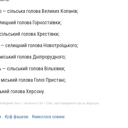
 — сільська голова Великих Копанів;
лищний голова Горностаївки;
сільський голова Хрестівки;
 — селищний голова Новотроїцького;
міський голова Дніпрорудного;
— сільський голова Вільхівки;
міський голова Голої Пристані;
ський голова Херсону.
бхідний текст і натисніть Ctrl + Enter, щоб повідомити про це редакцію
и
#рф фашизм
#миколаїв новини