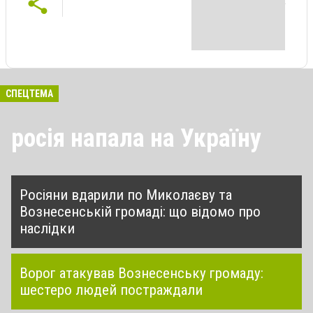
СПЕЦТЕМА
росія напала на Україну
Росіяни вдарили по Миколаєву та
Вознесенській громаді: що відомо про
наслідки
Ворог атакував Вознесенську громаду:
шестеро людей постраждали