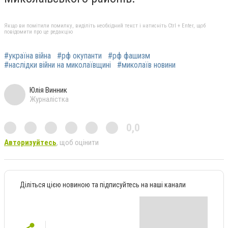
Якщо ви помітили помилку, виділіть необхідний текст і натисніть Ctrl + Enter, щоб
повідомити про це редакцію
#україна війна
#рф окупанти
#рф фашизм
#наслідки війни на миколаївщині
#миколаїв новини
Юлія Винник
Журналістка
0,0
Авторизуйтесь
, щоб оцінити
Діліться цією новиною та підписуйтесь на наші канали