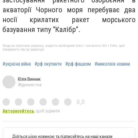
акваторії Чорного моря перебуває два
носії крилатих ракет морського
базування типу “Калібр”.
Якщо ви помітили помилку, виділіть необхідний текст і натисніть Ctrl + Enter, щоб
повідомити про це редакцію
#україна війна
#рф окупанти
#рф фашизм
#миколаїв новини
Юлія Винник
Журналістка
0,0
Авторизуйтесь
, щоб оцінити
Діліться цією новиною та підписуйтесь на наші канали