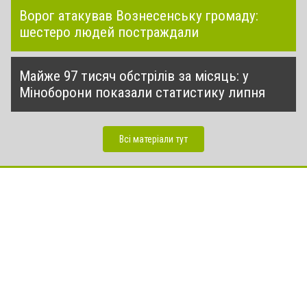
Ворог атакував Вознесенську громаду:
шестеро людей постраждали
Майже 97 тисяч обстрілів за місяць: у
Міноборони показали статистику липня
Всі матеріали тут