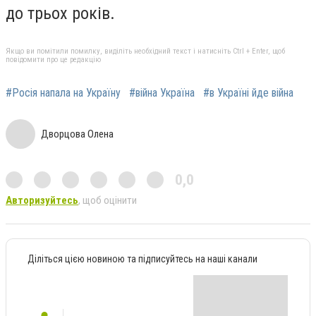
до трьох років.
Якщо ви помітили помилку, виділіть необхідний текст і натисніть Ctrl + Enter, щоб
повідомити про це редакцію
#Росія напала на Україну
#війна Україна
#в Україні йде війна
Дворцова Олена
0,0
Авторизуйтесь
, щоб оцінити
Діліться цією новиною та підписуйтесь на наші канали