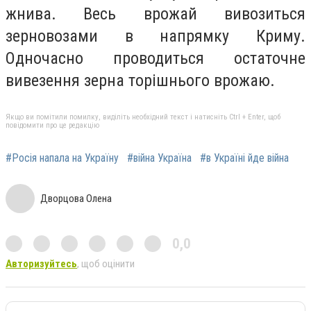
жнива. Весь врожай вивозиться
зерновозами в напрямку Криму.
Одночасно проводиться остаточне
вивезення зерна торішнього врожаю.
Якщо ви помітили помилку, виділіть необхідний текст і натисніть Ctrl + Enter, щоб
повідомити про це редакцію
#Росія напала на Україну
#війна Україна
#в Україні йде війна
Дворцова Олена
0,0
Авторизуйтесь
, щоб оцінити