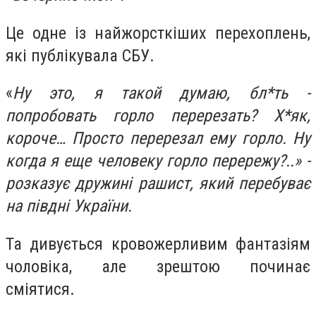
Це одне із найжорсткіших перехоплень,
які публікувала СБУ.
«
Ну это, я такой думаю, бл*ть -
попробовать горло перерезать? Х*як,
короче… Просто перерезал ему горло. Ну
когда я еще человеку горло перережу?..» -
розказує дружині рашист, який перебуває
на півдні України.
Та дивується кровожерливим фантазіям
чоловіка, але зрештою починає
сміятися.