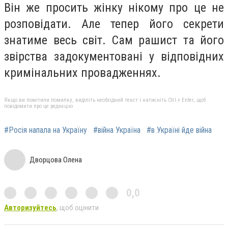
Він же просить жінку нікому про це не
розповідати. Але тепер його секрети
знатиме весь світ. Сам рашист та його
звірства задокументовані у відповідних
кримінальних провадженнях.
Якщо ви помітили помилку, виділіть необхідний текст і натисніть Ctrl + Enter, щоб
повідомити про це редакцію
#Росія напала на Україну
#війна Україна
#в Україні йде війна
Дворцова Олена
0,0
Авторизуйтесь
, щоб оцінити