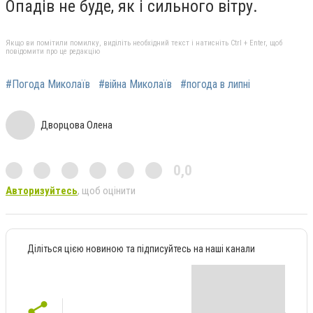
Опадів не буде, як і сильного вітру.
Якщо ви помітили помилку, виділіть необхідний текст і натисніть Ctrl + Enter, щоб
повідомити про це редакцію
#Погода Миколаїв
#війна Миколаїв
#погода в липні
Дворцова Олена
0,0
Авторизуйтесь
, щоб оцінити
Діліться цією новиною та підписуйтесь на наші канали