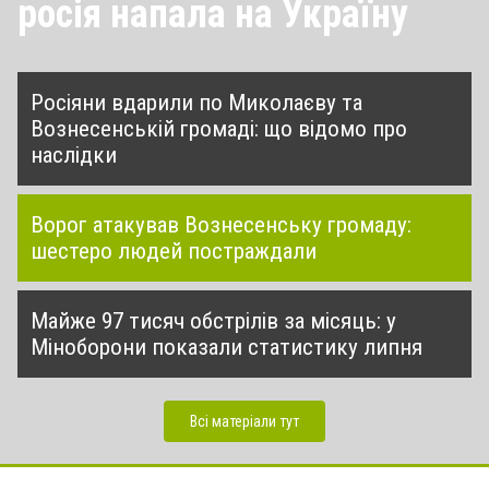
росія напала на Україну
Росіяни вдарили по Миколаєву та
Вознесенській громаді: що відомо про
наслідки
Ворог атакував Вознесенську громаду:
шестеро людей постраждали
Майже 97 тисяч обстрілів за місяць: у
Міноборони показали статистику липня
Всі матеріали тут