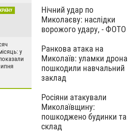
Нічний удар по
КРАЇНУ
Миколаєву: наслідки
ворожого удару, - ФОТО
сяч
Ранкова атака на
місяць: у
Миколаїв: уламки дрона
показали
липня
пошкодили навчальний
заклад
Росіяни атакували
Миколаївщину:
пошкоджено будинки та
склад