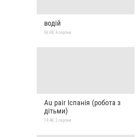
водій
06:08, 4 серпня
Au pair Іспанія (робота з
дітьми)
14:48, 2 серпня