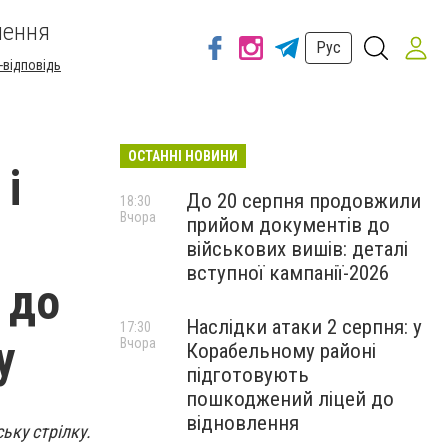
шення
Рус
-відповідь
ОСТАННІ НОВИНИ
 і
До 20 серпня продовжили
18:30
Вчора
прийом документів до
військових вишів: деталі
вступної кампанії-2026
 до
Наслідки атаки 2 серпня: у
17:30
у
Вчора
Корабельному районі
підготовують
пошкоджений ліцей до
відновлення
ьку стрілку.