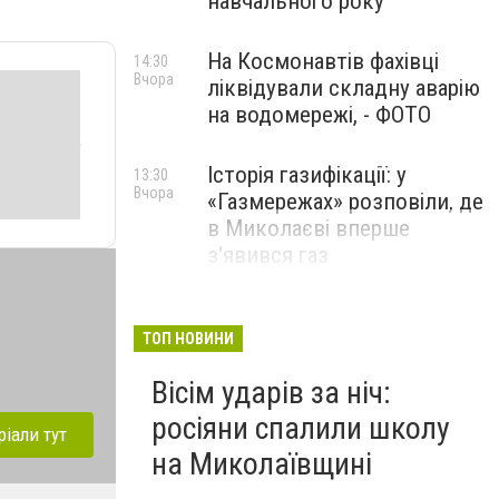
навчального року
На Космонавтів фахівці
14:30
Вчора
ліквідували складну аварію
на водомережі, - ФОТО
Історія газифікації: у
13:30
Вчора
«Газмережах» розповіли, де
в Миколаєві вперше
з'явився газ
Літній відпочинок у
13:00
Вчора
Миколаєві 2026: шукаємо
ТОП НОВИНИ
нові враження та
Вісім ударів за ніч:
перезавантаження
росіяни спалили школу
ПАРТНЕРСЬКИЙ СПЕЦПРОЄКТ
ріали тут
на Миколаївщині