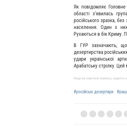
Як повідомляє Головне 
області з’явилась груп
російського зразка, без
населення. Один з них
Рухаються в бік Криму. 
В ГУР зазначають, що
дезертирства російських 
удари української арт
Арабатську стрілку. Цей
Якщо ви помітили помилку, виділіть нео
#російські дезертири
#раш