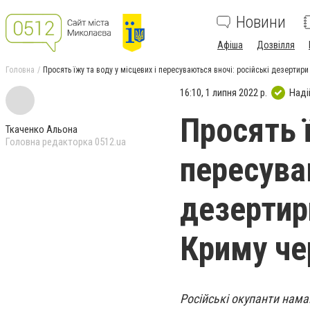
Новини
Афіша
Дозвілля
Головна
Просять їжу та воду у місцевих і пересуваються вночі: російські дезертир
16:10, 1 липня 2022 р.
Наді
Просять ї
Ткаченко Альона
Головна редакторка 0512.ua
пересува
дезертир
Криму че
Російські окупанти нама