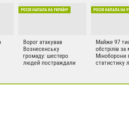
инки в селах. Ми боремось
РОСІЯ НАПАЛА НА УКРАЇНУ
РОСІЯ НАПАЛА НА У
!!
о
Ворог атакував
Майже 97 ти
Вознесенську
обстрілів за 
громаду: шестеро
Міноборони 
людей постраждали
статистику 