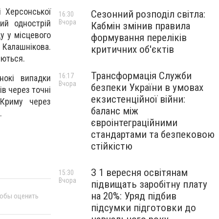
і Херсонської
Сезонний розподіл світла:
16:30
Вчора
вий однострій
Кабмін змінив правила
ду у місцевого
формування переліків
Калашнікова.
критичних об'єктів
уються.
Трансформація Служби
16:17
нокі випадки
Вчора
безпеки України в умовах
ів через точні
екзистенційної війни:
 Криму через
баланс між
.
євроінтеграційними
стандартами та безпековою
стійкістю
З 1 вересня освітянам
15:30
Вчора
підвищать заробітну плату
на 20%: Уряд підбив
тобы оценить
підсумки підготовки до