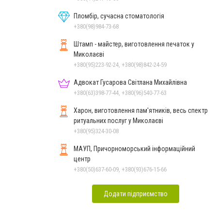
Пломбір, сучасна стоматологія
+380(98)984-73-68
Штамп - майстер, виготовлення печаток у
Миколаєві
+380(95)223-92-24, +380(98)842-24-59
Адвокат Гусарова Світлана Михайлівна
+380(63)398-77-44, +380(96)540-77-63
Харон, виготовлення пам'ятників, весь спектр
ритуальних послуг у Миколаєві
+380(95)324-30-08
МАУП, Причорноморський інформаційний
центр
+380(50)637-60-09, +380(93)676-15-66
Додати підприємство