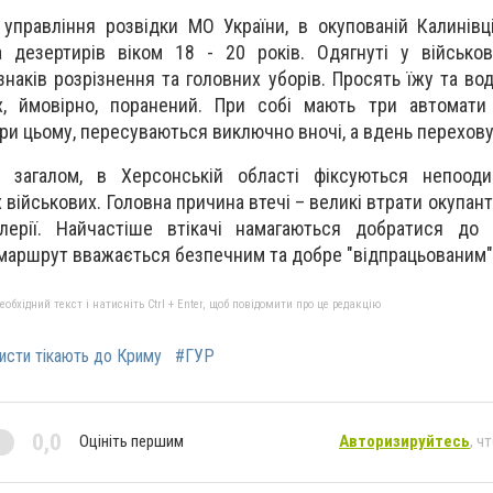
управління розвідки МО України, в окупованій Калинівц
а дезертирів віком 18 - 20 років. Одягнуті у військо
 знаків розрізнення та головних уборів. Просять їжу та во
, ймовірно, поранений. При собі мають три автомати 
При цьому, пересуваються виключно вночі, а вдень перехов
 загалом, в Херсонській області фіксуються непооди
військових. Головна причина втечі – великі втрати окупант
илерії. Найчастіше втікачі намагаються добратися до
 маршрут вважається безпечним та добре "відпрацьованим"
бхідний текст і натисніть Ctrl + Enter, щоб повідомити про це редакцію
исти тікають до Криму
#ГУР
0,0
Оцініть першим
Авторизируйтесь
, ч