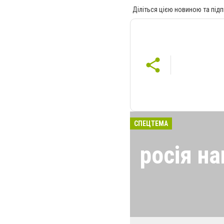
Діліться цією новиною та підп
СПЕЦТЕМА
росія на
24 лютого росія
виглядом спецоп
обстрілюють бу
лікарні. Не гре