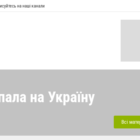
исуйтесь на наші канали
пала на Україну
 напала на Україну під
ерації. Зараз рашисти
Всі мате
динки, дитсадки,школи,
бують вбивати мирних та