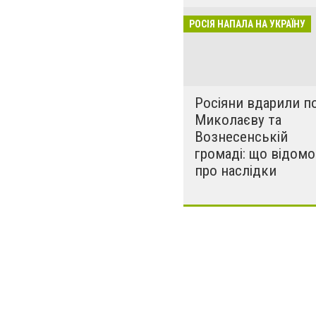
розкрадати буд
РОСІЯ НАПАЛА НА УКРАЇНУ
за нашу свободу
Росіяни вдарили п
Миколаєву та
Вознесенській
громаді: що відомо
про наслідки