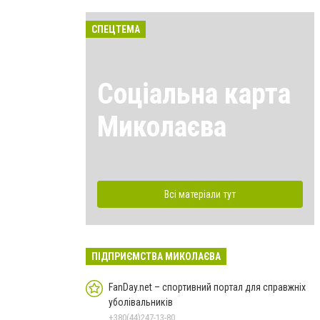
СПЕЦТЕМА
Соціальна карта
Миколаєва
Всі матеріали тут
ПІДПРИЄМСТВА МИКОЛАЄВА
FanDay.net – спортивний портал для справжніх
уболівальників
+380(44)247-13-80