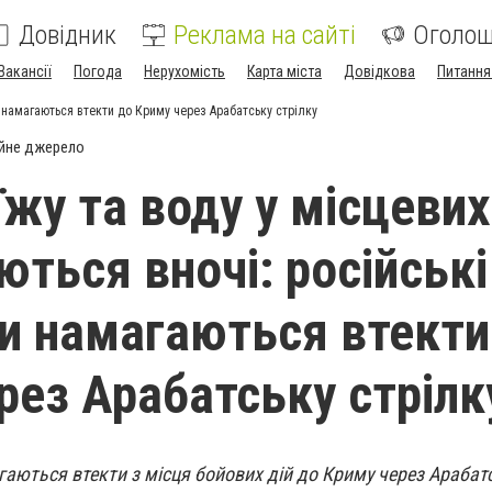
Довідник
Реклама на сайті
Оголо
Вакансії
Погода
Нерухомість
Карта міста
Довідкова
Питання
и намагаються втекти до Криму через Арабатську стрілку
йне джерело
жу та воду у місцевих
ються вночі: російські
и намагаються втекти
рез Арабатську стрілк
гаються втекти з місця бойових дій до Криму через Арабатс