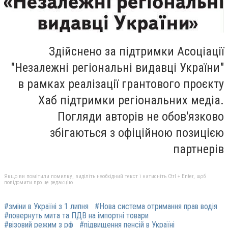
Здійснено за підтримки Асоціації
"Незалежні регіональні видавці України"
в рамках реалізації грантового проєкту
Хаб підтримки регіональних медіа.
Погляди авторів не обов'язково
збігаються з офіційною позицією
партнерів
Якщо ви помітили помилку, виділіть необхідний текст і натисніть Ctrl + Enter, щоб
повідомити про це редакцію
#зміни в Україні з 1 липня
#Нова система отримання прав водія
#повернуть мита та ПДВ на імпортні товари
#візовий режим з рф
#підвищення пенсій в Україні