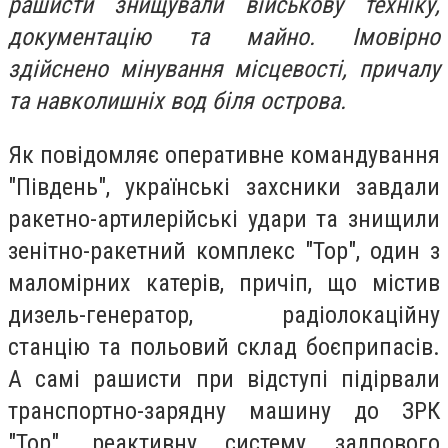
рашисти знищували військову техніку,
документацію та майно. Імовірно
здійснено мінування місцевості, причалу
та навколишніх вод біля острова.
Як повідомляє оперативне командування
"Південь", українські захсники завдали
ракетно-артилерійські удари та знищили
зенітно-ракетний комплекс "Тор", один з
маломірних катерів, причіп, що містив
дизель-генератор, радіолокаційну
станцію та польовий склад боєприпасів.
А самі рашисти при відступі підірвали
транспортно-зарядну машину до ЗРК
"Тор", реактивну систему залпового