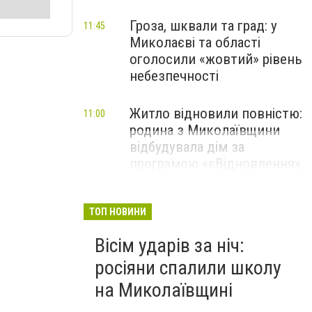
Гроза, шквали та град: у
11:45
Миколаєві та області
оголосили «жовтий» рівень
небезпечності
Житло відновили повністю:
11:00
родина з Миколаївщини
відбудувала дім за
програмою «єВідновлення»,
- ФОТО
ТОП НОВИНИ
Вісім ударів за ніч:
росіяни спалили школу
на Миколаївщині