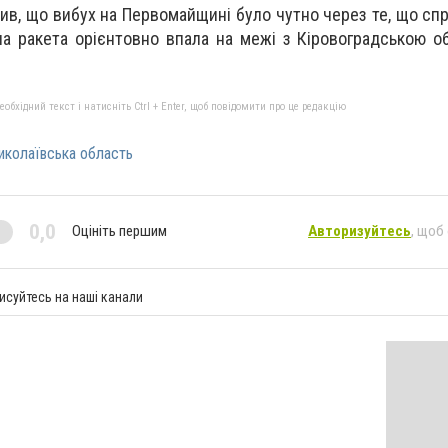
ив, що вибух на Первомайщині було чутно через те, що
сп
а ракета орієнтовно впала на межі з Кіровоградською 
бхідний текст і натисніть Ctrl + Enter, щоб повідомити про це редакцію
колаївська область
0,0
Оцініть першим
Авторизуйтесь
, щоб
исуйтесь на наші канали