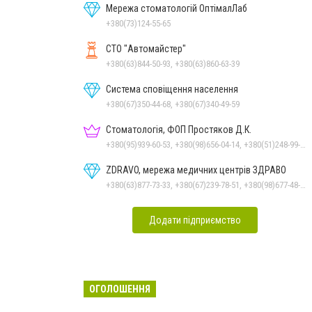
Мережа стоматологій ОптімалЛаб
+380(73)124-55-65
СТО "Автомайстер"
+380(63)844-50-93, +380(63)860-63-39
Система сповіщення населення
+380(67)350-44-68, +380(67)340-49-59
Стоматологія, ФОП Простяков Д.К.
+380(95)939-60-53, +380(98)656-04-14, +380(51)248-99-08, +380(50)159-88-74
ZDRAVO, мережа медичних центрів ЗДРАВО
+380(63)877-73-33, +380(67)239-78-51, +380(98)677-48-87
Додати підприємство
ОГОЛОШЕННЯ