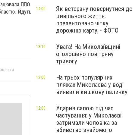
рацювала ППО.
Як ветерану повернутися до
14:00
областю.
Йдуть
цивільного життя:
презентовано чітку
дорожню карту, - ФОТО
Увага! На Миколаївщині
13:10
оголошено повітряну
тривогу
 оцінити
На трьох популярних
13:00
пляжах Миколаєва у воді
виявили кишкову паличку
Ударив сапою під час
12:00
частування: у Миколаєві
затримали чоловіка за
вбивство знайомого