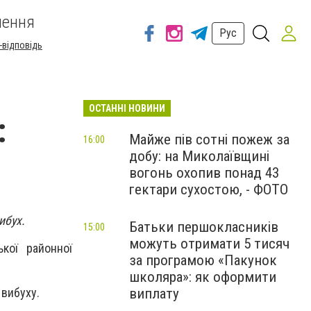
шення
Рус
-відповідь
ОСТАННІ НОВИНИ
:
Майже пів сотні пожеж за
16:00
добу: на Миколаївщині
вогонь охопив понад 43
гектари сухостою, - ФОТО
ибух.
Батьки першокласників
15:00
можуть отримати 5 тисяч
кої районної
за програмою «Пакунок
школяра»: як оформити
виплату
 вибуху.