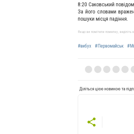
8:20 Саковський повідом
За його словами вражен
пошуки місця падіння.
Якщо ви помітили помилку, виділіть нео
#вибух
#Первомайськ
#Ми
Діліться цією новиною та підп