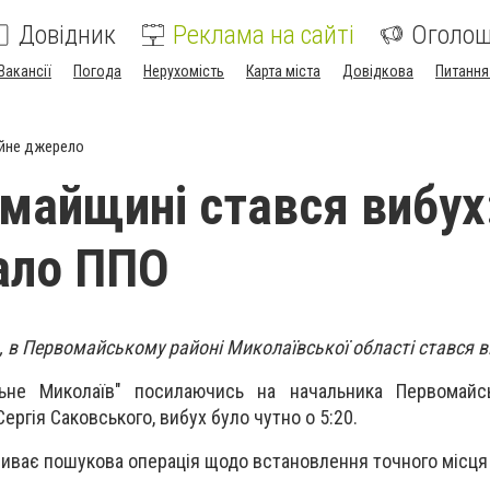
Довідник
Реклама на сайті
Оголо
Вакансії
Погода
Нерухомість
Карта міста
Довідкова
Питання
йне джерело
майщині стався вибух
ало ППО
я, в Первомайському районі Миколаївської області стався в
льне Миколаїв" посилаючись на
начальника Первомайсь
 Сергія Саковського, вибух було чутно
о 5:20.
 триває пошукова операція щодо встановлення точного місця