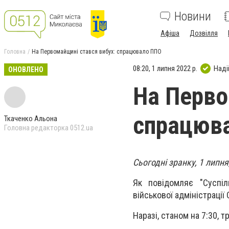
Новини
Афіша
Дозвілля
Головна
На Первомайщині стався вибух: спрацювало ППО
08:20, 1 липня 2022 р.
Наді
ОНОВЛЕНО
На Перво
спрацюв
Ткаченко Альона
Головна редакторка 0512.ua
Сьогодні зранку, 1 липн
Як повідомляє "Суспі
військової адміністрації
Наразі, станом на 7:30,