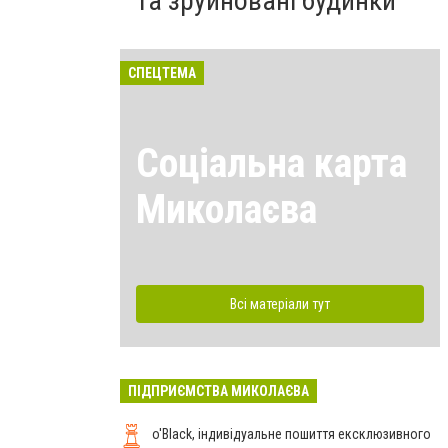
та зруйновані будинки
СПЕЦТЕМА
Соціальна карта
Миколаєва
Всі матеріали тут
ПІДПРИЄМСТВА МИКОЛАЄВА
o'Black, індивідуальне пошиття ексклюзивного