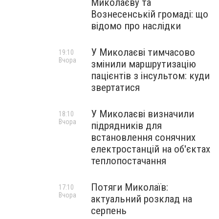
Миколаєву та
Вознесенській громаді: що
відомо про наслідки
У Миколаєві тимчасово
19:10
Вчора
змінили маршрутизацію
пацієнтів з інсультом: куди
звертатися
У Миколаєві визначили
18:10
Вчора
підрядників для
встановлення сонячних
електростанцій на об'єктах
теплопостачання
Потяги Миколаїв:
17:10
Вчора
актуальний розклад на
серпень