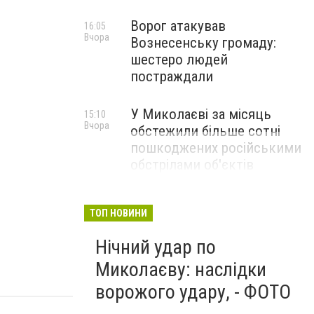
Ворог атакував
16:05
Вчора
Вознесенську громаду:
шестеро людей
постраждали
У Миколаєві за місяць
15:10
Вчора
обстежили більше сотні
пошкоджених російськими
обстрілами об'єктів
ТОП НОВИНИ
Нічний удар по
Миколаєву: наслідки
ворожого удару, - ФОТО