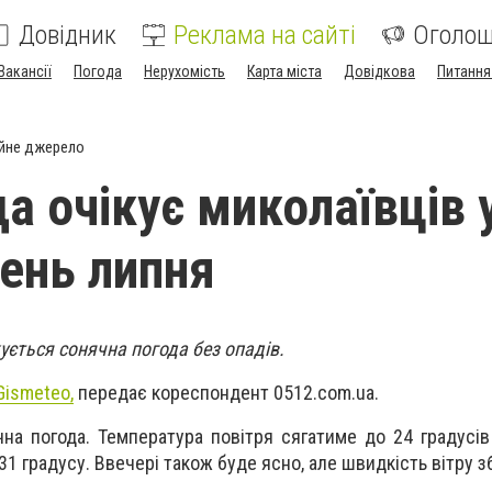
Довідник
Реклама на сайті
Оголо
Вакансії
Погода
Нерухомість
Карта міста
Довідкова
Питання
йне джерело
а очікує миколаївців 
ень липня
кується сонячна погода без опадів.
Gismeteo,
передає кореспондент 0512.com.ua.
чна погода. Температура повітря сягатиме до 24 градусів
31 градусу. Ввечері також буде ясно, але швидкість вітру 