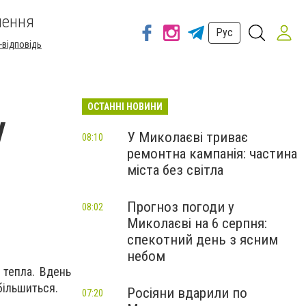
шення
Рус
-відповідь
ОСТАННІ НОВИНИ
у
У Миколаєві триває
08:10
ремонтна кампанія: частина
міста без світла
Прогноз погоди у
08:02
Миколаєві на 6 серпня:
спекотний день з ясним
небом
 тепла. Вдень
збільшиться.
Росіяни вдарили по
07:20