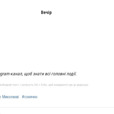
Вечір
gram-канал, щоб знати всі головні події.
бхідний текст і натисніть Ctrl + Enter, щоб повідомити про це редакцію
у Миколаєві
#сонячно