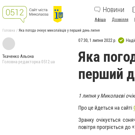
Новини
Афіша
Дозвілля
Головна
Яка погода очікує миколаївців у перший день липня
07:30, 1 липня 2022 р.
Наді
Яка погод
Ткаченко Альона
Головна редакторка 0512.ua
перший д
1 липня у Миколаєві очі
Про це йдеться на сайті
Зранку очікується соня
повітря прогріється до +