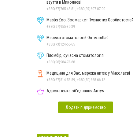
взуття в Миколаєві
+380(67)765-48-81, +380(97)607-07-00
MasterZoo, Зоомаркет Пухнастих Особистостей
+380(97)955-35-39
Мережа стоматологій ОптімалЛаб
+380(73)124-55-65
Пломбір, сучасна стоматологія
+380(98)984-73-68
Медицина для Вас, мережа аптек у Миколаєві
+380(67)514-55-59, +380(50)668-66-12
Адвокатське об'єднання Актум
Додати підприємство